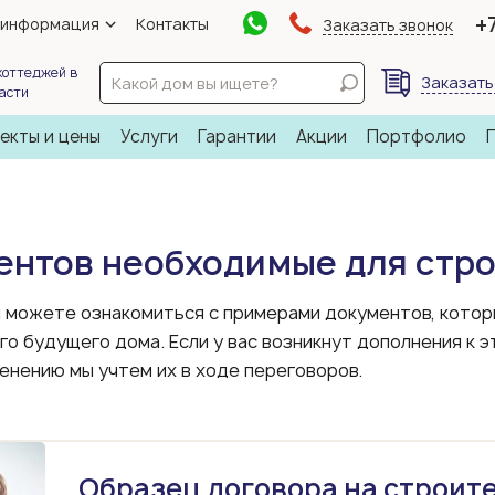
+
 информация
Контакты
Заказать звонок
коттеджей в
Заказать
ласти
екты и цены
Услуги
Гарантии
Акции
Портфолио
ентов необходимые для стро
ы можете ознакомиться с примерами документов, кото
о будущего дома. Если у вас возникнут дополнения к э
енению мы учтем их в ходе переговоров.
Образец договора на строит