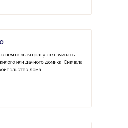
о
на нем нельзя сразу же начинать
илого или дачного домика. Сначала
роительство дома.