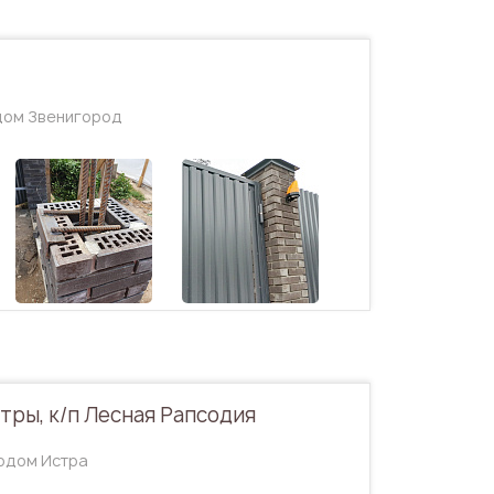
одом Звенигород
тры, к/п Лесная Рапсодия
родом Истра