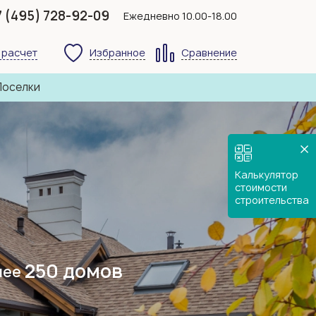
7 (495) 728-92-09
Ежедневно 10.00-18.00
 расчет
Избранное
Сравнение
Поселки
Калькулятор
стоимости
Строим д
строительства
50 лет
системы
подх
Гарантия до
Инженерные
Индивидуальный