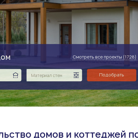
е услуги
дом
Смотреть все проекты (1728)
Подобрать
Материал стен
ьство домов и коттеджей п