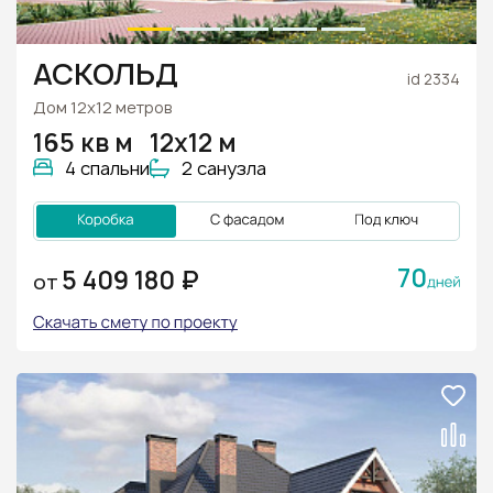
АСКОЛЬД
id 2334
Дом 12х12 метров
165 кв м
12х12 м
4 спальни
2 санузла
70
5 409 180 ₽
ОТ