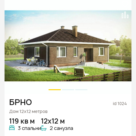
БРНО
id 1024
Дом 12х12 метров
119 кв м
12х12 м
3 спальни
2 санузла