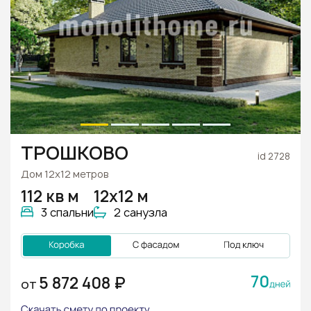
ТРОШКОВО
id 2728
Дом 12х12 метров
112 кв м
12х12 м
3 спальни
2 санузла
70
5 872 408 ₽
ОТ