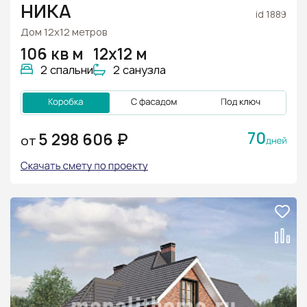
НИКА
id 1889
Дом 12х12 метров
106 кв м
12х12 м
2 спальни
2 санузла
70
5 298 606 ₽
ОТ