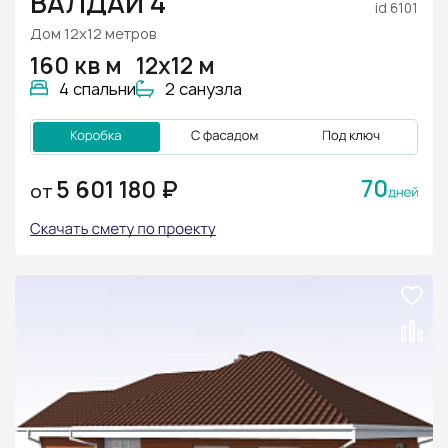
ВАЛДАЙ 4
id 6101
Дом 12х12 метров
160 кв м
12х12 м
4 спальни
2 санузла
70
5 601 180 ₽
ОТ