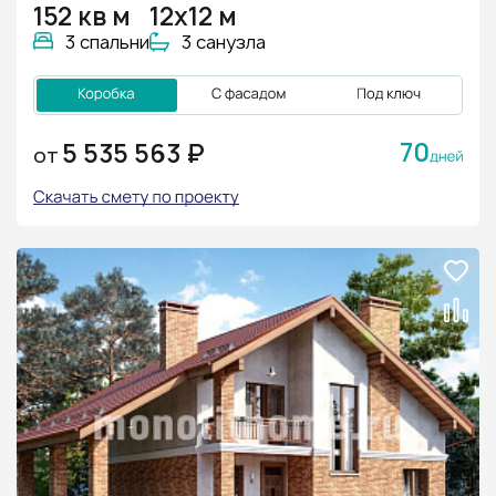
152 кв м
12х12 м
3 спальни
3 санузла
70
5 535 563 ₽
ОТ