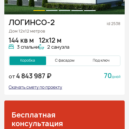
ЛОГИНСО-2
id 2538
Дом 12х12 метров
144 кв м
12х12 м
3 спальни
2 санузла
70
4 843 987 ₽
ОТ
Бесплатная
консультация