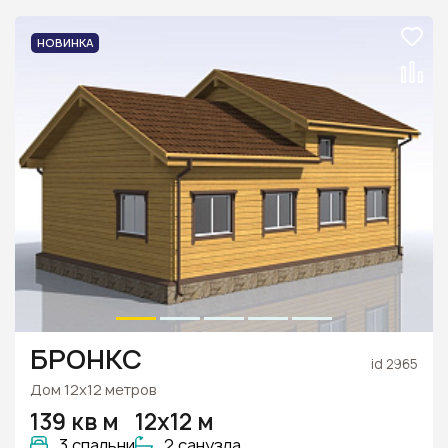
НОВИНКА
БРОНКС
id 2965
Дом 12х12 метров
139 кв м
12х12 м
3 спальни
2 санузла