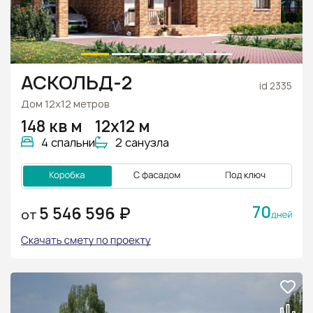
АСКОЛЬД-2
id 2335
Дом 12х12 метров
148 кв м
12х12 м
4 спальни
2 санузла
70
5 546 596 ₽
ОТ