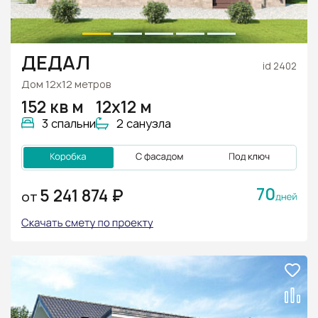
ДЕДАЛ
id 2402
Дом 12х12 метров
152 кв м
12х12 м
3 спальни
2 санузла
70
5 241 874 ₽
ОТ