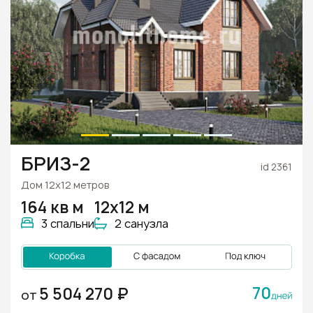
БРИЗ-2
id 2361
Дом 12х12 метров
164 кв м
12х12 м
3 спальни
2 санузла
70
5 504 270 ₽
ОТ