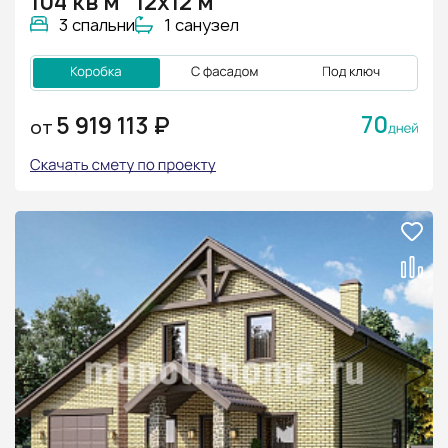
104 кв м
12х12 м
3 спальни
1 санузел
70
5 919 113 ₽
ОТ