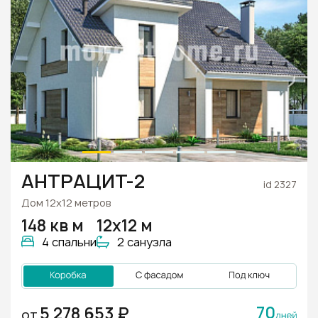
АНТРАЦИТ-2
id 2327
Дом 12х12 метров
148 кв м
12х12 м
4 спальни
2 санузла
70
5 278 653 ₽
ОТ