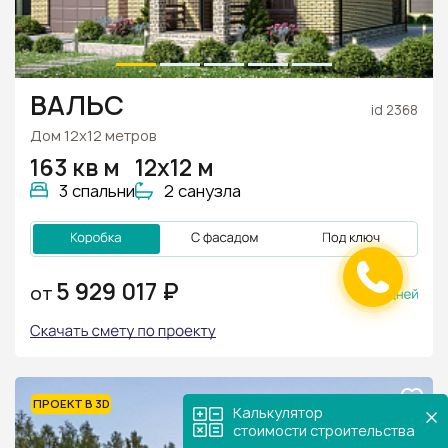
ВАЛЬС
id 2368
Дом 12х12 метров
163 кв м
12х12 м
3 спальни
2 санузла
70
5 929 017 ₽
ОТ
ПРОЕКТ В 3D
Калькулятор
стоимости строительства