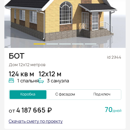
БОТ
id 2944
Дом 12х12 метров
124 кв м
12х12 м
1 спальня
3 санузла
70
4 187 665 ₽
ОТ