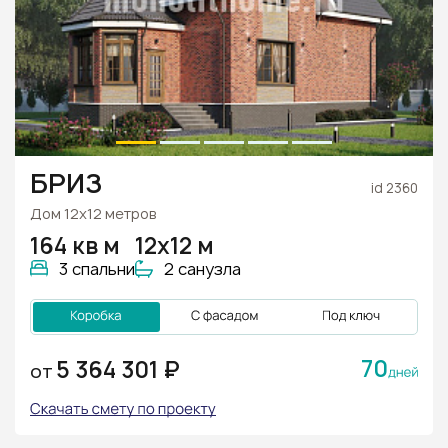
БРИЗ
id 2360
Дом 12х12 метров
164 кв м
12х12 м
3 спальни
2 санузла
70
5 364 301 ₽
ОТ