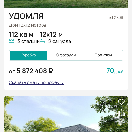
УДОМЛЯ
id 2738
Дом 12х12 метров
112 кв м
12х12 м
3 спальни
2 санузла
70
5 872 408 ₽
ОТ