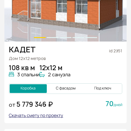
КАДЕТ
id 2951
Дом 12х12 метров
108 кв м
12х12 м
3 спальни
2 санузла
70
5 779 346 ₽
ОТ