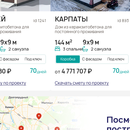
ЕЙ
КАРПАТЫ
id 1241
id 893
зитобетона для
Дом из керамзитобетона для
проживания
постоянного проживания
2
9х9 м
144 м
9х9 м
и
2 санузла
3 спальни
2 санузла
70
70
80 ₽
4 771 707 ₽
ОТ
Посм
пост