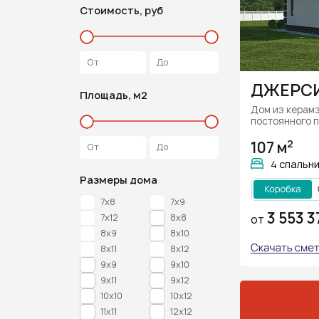
Стоимость, руб
ДЖЕРС
Площадь, м2
Дом из керам
постоянного 
2
107 м
4 спальн
Размеры дома
7x8
7x9
3 553 3
7x12
8х8
ОТ
8x9
8x10
8x11
8x12
9х9
9x10
9x11
9x12
10х10
10x12
11х11
12х12