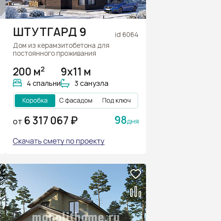
ШТУТГАРД 9
id 6064
Дом из керамзитобетона для
постоянного проживания
2
200 м
9x11 м
4 спальни
3 санузла
98
6 317 067 ₽
ОТ