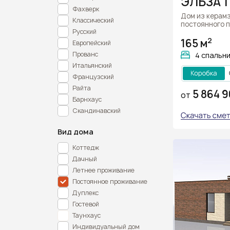
ЭЛЬЗА 1
Фахверк
Дом из керам
Классический
постоянного 
Русский
2
165 м
Европейский
Прованс
4 спальн
Итальянский
Французский
Райта
5 864 9
ОТ
Барнхаус
Скандинавский
Вид дома
Коттедж
Дачный
Летнее проживание
Постоянное проживание
Дуплекс
Гостевой
Таунхаус
Индивидуальный дом