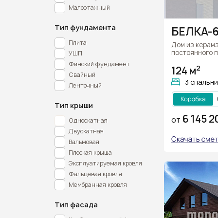
Малоэтажный
Тип фундамента
БЕЛКА-
Плита
Дом из керам
постоянного 
УШП
Финский фундамент
2
124 м
Свайный
3 спальни
Ленточный
Тип крыши
6 145 2
Односкатная
ОТ
Двускатная
Вальмовая
Плоская крыша
Эксплуатируемая кровля
Фальцевая кровля
Мембранная кровля
Тип фасада