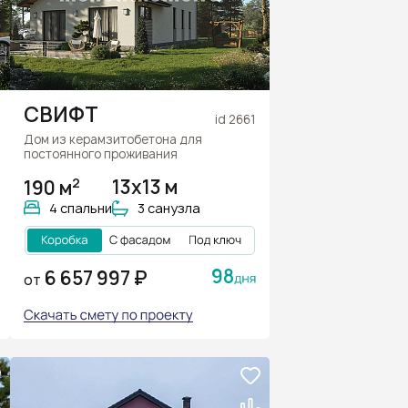
СВИФТ
id 2661
Дом из керамзитобетона для
постоянного проживания
2
190 м
13х13 м
4 спальни
3 санузла
98
6 657 997 ₽
ОТ