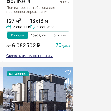
БЕЛКА-4
id 1912
Дом из керамзитобетона для
постоянного проживания
2
127 м
13х13 м
3 спальни
2 санузла
70
6 082 302 ₽
ОТ
ПОПУЛЯРНОЕ