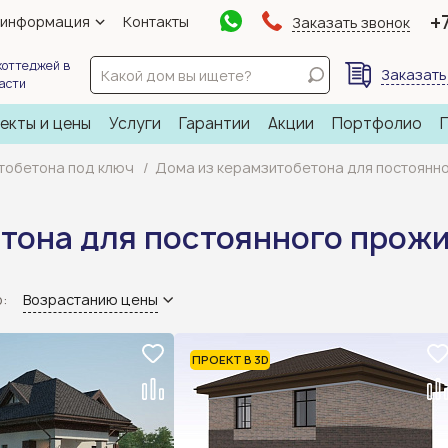
+
 информация
Контакты
Заказать звонок
коттеджей в
Заказать
ласти
екты и цены
Услуги
Гарантии
Акции
Портфолио
тобетона под ключ
Дома из керамзитобетона для постоянн
тона для постоянного прож
о:
Возрастанию цены
ПРОЕКТ В 3D