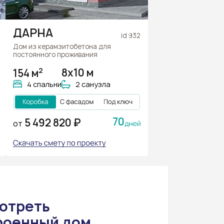
ДАРНА
id 932
Дом из керамзитобетона для
постоянного проживания
2
154 м
8x10 м
4 спальни
2 санузла
70
5 492 820 ₽
ОТ
отреть
роенный дом