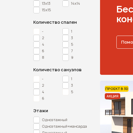
13х13
14х14
Бес
15х15
кон
Количество спален
-
1
2
3
Помо
4
5
6
7
8
9
Количество санузлов
-
1
2
3
ПРОЕКТ В 3D
4
5
АКЦИЯ
6
Этажи
Одноэтажный
Одноэтажный+мансарда
Двухэтажный