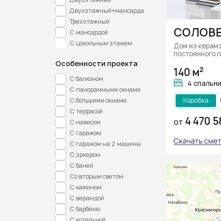
Двухэтажный+мансарда
Трехэтажный
СОЛОВ
С мансардой
С цокольным этажем
Дом из керам
постоянного 
Особенности проекта
2
140 м
С балконом
4 спальн
С панорамными окнами
С большими окнами
С террасой
4 470 5
С навесом
ОТ
С гаражом
С гаражом на 2 машины
С эркером
С баней
Со вторым светом
С камином
С верандой
С барбекю
С котельной