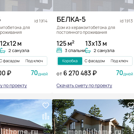
6
БЕЛКА-5
id 1914
id 1913
зитобетона для
Дом из керамзитобетона для
проживания
постоянного проживания
2
12х12 м
125 м
13х13 м
2 санузла
3 спальни
2 санузла
70
70
00 ₽
6 270 483 ₽
ОТ