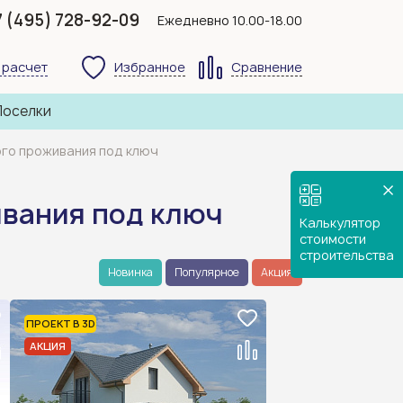
7 (495) 728-92-09
Ежедневно 10.00-18.00
 расчет
Избранное
Сравнение
Поселки
ого проживания под ключ
ивания под ключ
Калькулятор
стоимости
строительства
Новинка
Популярное
Акция
ПРОЕКТ В 3D
АКЦИЯ