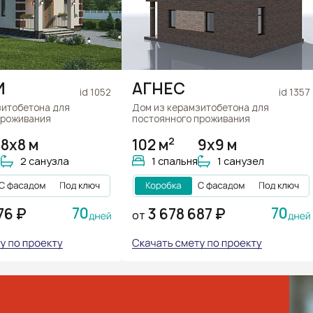
И
АГНЕС
id 1052
id 1357
зитобетона для
Дом из керамзитобетона для
проживания
постоянного проживания
2
8х8 м
102 м
9х9 м
и
2 санузла
1 спальня
1 санузел
70
70
76 ₽
3 678 687 ₽
ОТ