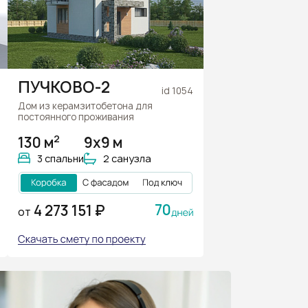
ПУЧКОВО-2
id 1054
Дом из керамзитобетона для
постоянного проживания
2
130 м
9х9 м
3 спальни
2 санузла
70
4 273 151 ₽
ОТ