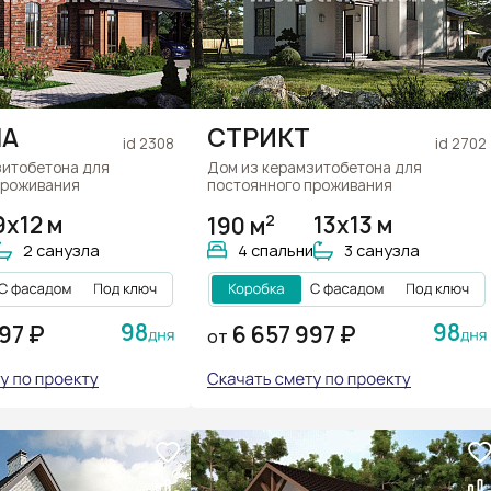
МА
СТРИКТ
id 2308
id 2702
зитобетона для
Дом из керамзитобетона для
проживания
постоянного проживания
2
9x12 м
190 м
13х13 м
2 санузла
4 спальни
3 санузла
98
98
97 ₽
6 657 997 ₽
ОТ