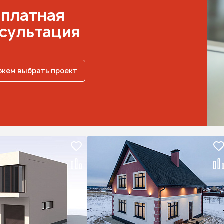
платная
сультация
жем выбрать проект