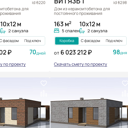
ВИТЯЗЬ 1
id 6220
id 6298
зитобетона для
Дом из керамзитобетона для
проживания
постоянного проживания
2
10x12 м
163 м
10x12 м
и
2 санузла
5 спален
2 санузла
70
98
02 ₽
6 023 212 ₽
ОТ