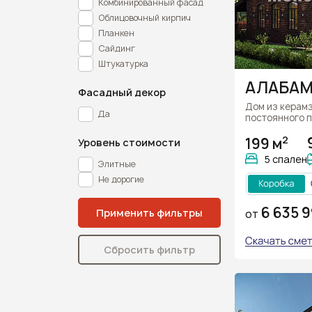
Комбинированный фасад
Облицовочный кирпич
Планкен
Сайдинг
Штукатурка
АЛАБА
Фасадный декор
Дом из керам
Да
постоянного 
2
199 м
Уровень стоимости
5 спален
Элитные
Не дорогие
6 635 9
ОТ
Сбросить фильтр