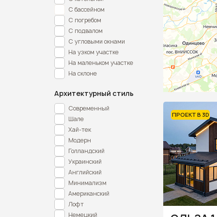
С бассейном
С погребом
С подвалом
С угловыми окнами
На узком участке
На маленьком участке
На склоне
Архитектурный стиль
Современный
ПРОЕКТ В 3D
Шале
Хай-тек
Модерн
Голландский
Украинский
Английский
Минимализм
Американский
Лофт
Немецкий