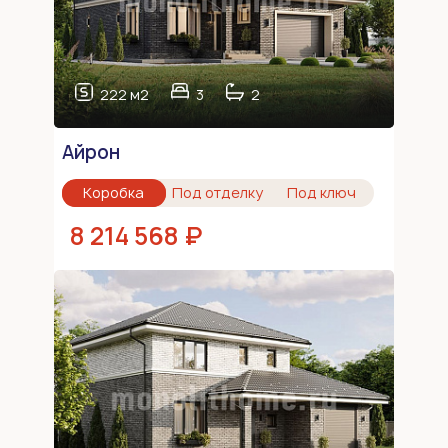
222 м2
3
2
Айрон
Коробка
Под отделку
Под ключ
8 214 568 ₽