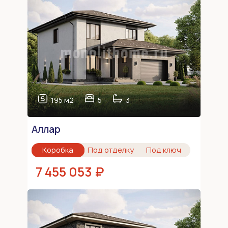
195 м2
5
3
Аллар
Коробка
Под отделку
Под ключ
7 455 053 ₽