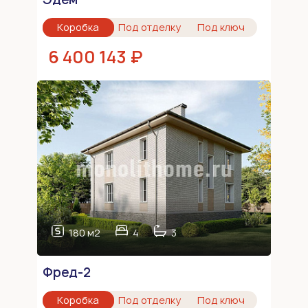
Коробка
Под отделку
Под ключ
6 400 143 ₽
180 м2
4
3
Фред-2
Коробка
Под отделку
Под ключ