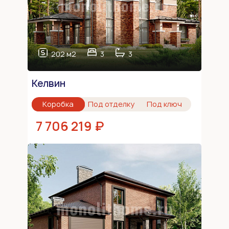
202 м2
3
3
Келвин
Коробка
Под отделку
Под ключ
7 706 219 ₽