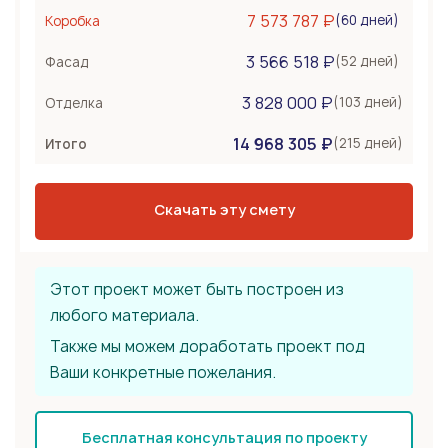
Керамоблок
7 573 787 ₽
(60 дней)
Коробка
Несъемная опалубка
3 566 518 ₽
Бетонные стены
(52 дней)
Фасад
Перекрытия
1 284 000 ₽
3 828 000 ₽
(103 дней)
Отделка
Монолитная плита
14 968 305 ₽
Сборное из ЖБ плит
(215 дней)
Итого
Деревянные лаги
Тип крыши
1 412 400 ₽
Скачать эту смету
Плоская мембранная
Эксплуатируемая
Этот проект может быть построен из
любого материала.
Также мы можем доработать проект под
Ваши конкретные пожелания.
Бесплатная консультация по проекту