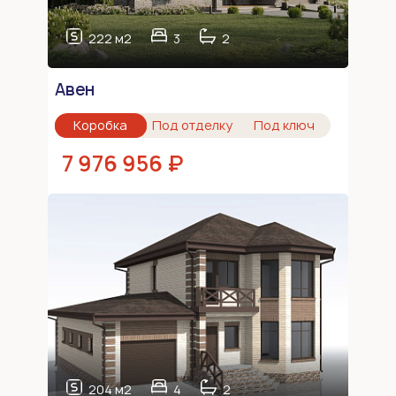
222 м2
3
2
Авен
Коробка
Под отделку
Под ключ
7 976 956 ₽
204 м2
4
2