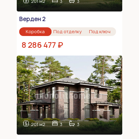
201 м2
3
3
Верден 2
Коробка
Под отделку
Под ключ
8 286 477 ₽
201 м2
3
3