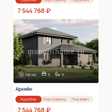
7 544 768 ₽
195 м2
5
3
Аркейн
Коробка
Под отделку
Под ключ
7 544 768 ₽