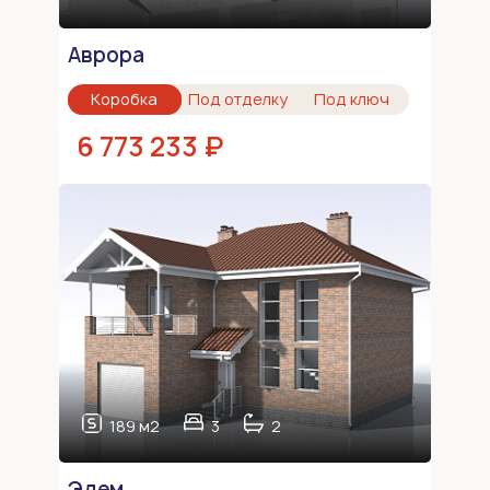
Аврора
Коробка
Под отделку
Под ключ
6 773 233 ₽
189 м2
3
2
Эдем