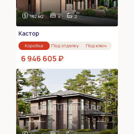
182 м2
4
2
Кастор
Коробка
Под отделку
Под ключ
6 946 605 ₽