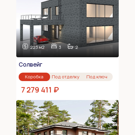
223 м2
3
2
Солвейг
Коробка
Под отделку
Под ключ
7 279 411 ₽