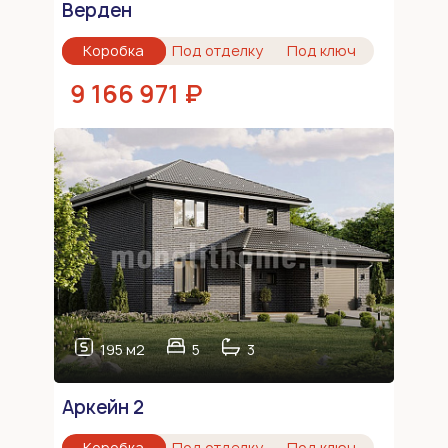
Верден
Коробка
Под отделку
Под ключ
9 166 971 ₽
195 м2
5
3
Аркейн 2
Коробка
Под отделку
Под ключ