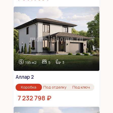
195 м2
5
3
Аллар 2
Коробка
Под отделку
Под ключ
7 232 798 ₽