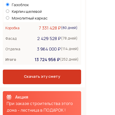
Газоблок
Кирпич щелевой
Монолитный каркас
Керамоблок
7 331 428 ₽
(60 дней)
Коробка
Несъемная опалубка
2 429 528 ₽
Бетонные стены
(78 дней)
Фасад
Перекрытия
666 000 ₽
3 964 000 ₽
(114 дней)
Отделка
Монолитная плита
13 724 956 ₽
Сборное из ЖБ плит
(252 дней)
Итого
Деревянные лаги
Тип крыши
2 397 600 ₽
Скачать эту смету
Металлочерепица
Мягкая черепица
Фальцевая кровля
Акция
При заказе строительства этого
дома - лестница в ПОДАРОК !