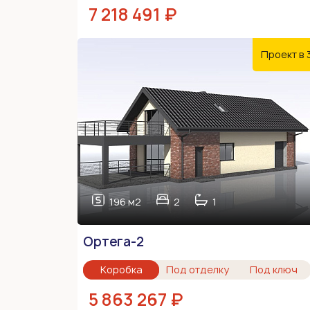
7 218 491 ₽
Проект в 
196 м2
2
1
Ортега-2
Коробка
Под отделку
Под ключ
5 863 267 ₽