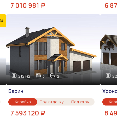
7 010 981 ₽
6 8
3d
212 м2
3
2
22
Барин
Хрон
Коробка
Под отделку
Под ключ
Кор
7 593 120 ₽
8 4