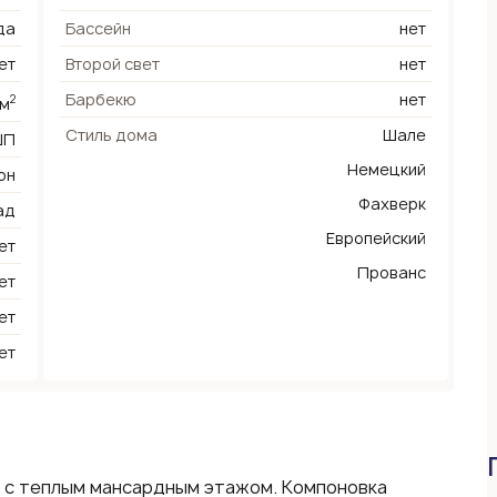
да
Бассейн
нет
ет
Второй свет
нет
Барбекю
нет
2
 м
Стиль дома
Шале
ШП
Немецкий
он
Фахверк
ад
Европейский
ет
Прованс
ет
ет
ет
 с теплым мансардным этажом. Компоновка