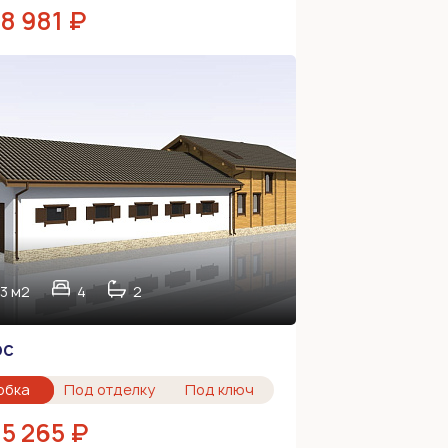
78 981 ₽
3 м2
4
2
ос
обка
Под отделку
Под ключ
95 265 ₽