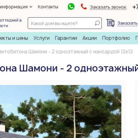
+
 информация
Контакты
Заказать звонок
коттеджей в
Заказать
ласти
екты и цены
Услуги
Гарантии
Акции
Портфолио
зитобетона Шамони - 2 одноэтажный с мансардой 12х12
она Шамони - 2 одноэтажный