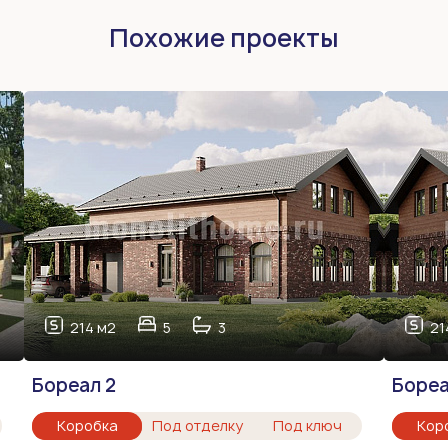
Похожие проекты
214 м2
5
3
21
Бореал 2
Боре
Коробка
Под отделку
Под ключ
Кор