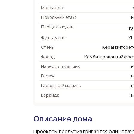
Мансарда
Цокольный этаж
н
Площадь кухни
19
Фундамент
У
Стены
Керамзитобет
Фасад
Комбинированный фас
Навес для машины
н
Гараж
н
Гараж на 2 машины
н
Веранда
н
Описание дома
Проектом предусматривается один этаж