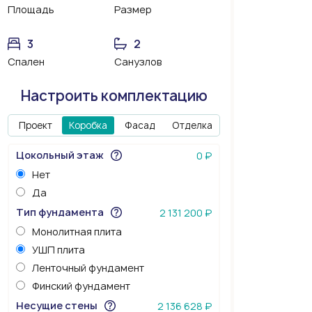
Площадь
Размер
3
2
Спален
Санузлов
Настроить комплектацию
Проект
Коробка
Фасад
Отделка
Цокольный этаж
0 ₽
Нет
Да
Тип фундамента
2 131 200 ₽
Монолитная плита
УШП плита
Ленточный фундамент
Финский фундамент
Несущие стены
2 136 628 ₽