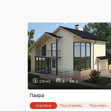
218 м2
3
2
Пахра
Коробка
Под отделку
Под ключ