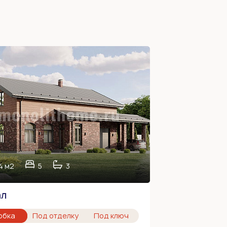
4 м2
5
3
ал
обка
Под отделку
Под ключ