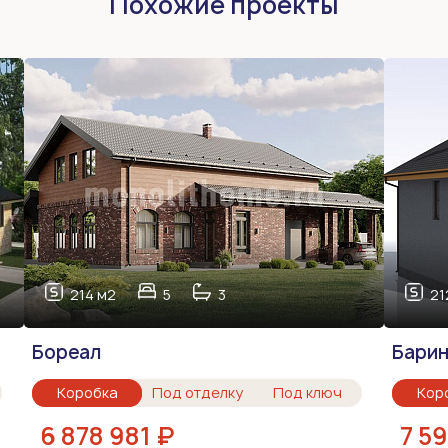
Похожие проекты
214 м2
5
3
21
Бореал
Бари
Коробка
Под отделку
Под ключ
Кор
6 878 981 ₽
7 5