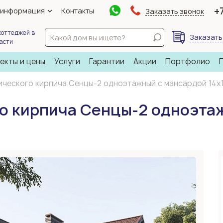
+
 информация
Контакты
Заказать звонок
коттеджей в
Заказать
ласти
екты и цены
Услуги
Гарантии
Акции
Портфолио
ического кирпича Сенцы-2 одноэтажный с мансардой 14х
о кирпича Сенцы-2 одноэта