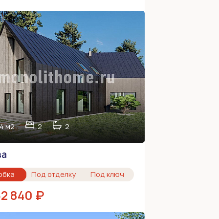
4 м2
2
2
ва
обка
Под отделку
Под ключ
62 840 ₽