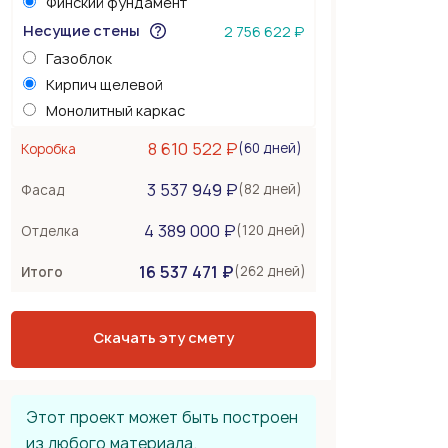
Финский фундамент
Несущие стены
2 756 622 ₽
Газоблок
Кирпич щелевой
Монолитный каркас
Керамоблок
8 610 522 ₽
(60 дней)
Коробка
Несъемная опалубка
3 537 949 ₽
Бетонные стены
(82 дней)
Фасад
Перекрытия
741 000 ₽
4 389 000 ₽
(120 дней)
Отделка
Монолитная плита
16 537 471 ₽
Сборное из ЖБ плит
(262 дней)
Итого
Деревянные лаги
Тип крыши
2 667 600 ₽
Скачать эту смету
Металлочерепица
Мягкая черепица
Фальцевая кровля
Этот проект может быть построен
из любого материала.