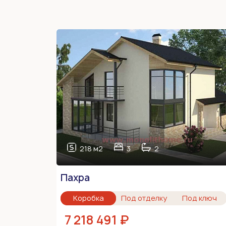
218 м2
3
2
Пахра
Коробка
Под отделку
Под ключ
7 218 491 ₽