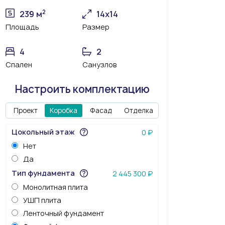
2
239 м
14х14
Площадь
Размер
4
2
Спален
Санузлов
Настроить комплектацию
Проект
Коробка
Фасад
Отделка
Цокольный этаж
0 ₽
Нет
Да
Тип фундамента
2 445 300 ₽
Монолитная плита
УШП плита
Ленточный фундамент