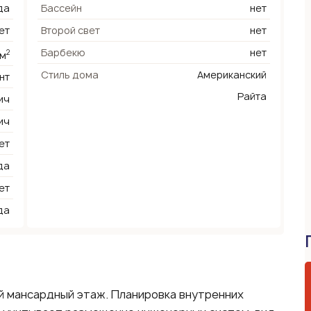
да
Бассейн
нет
ет
Второй свет
нет
Барбекю
нет
2
 м
Стиль дома
Американский
нт
Райта
ич
ич
ет
да
ет
да
й мансардный этаж. Планировка внутренних