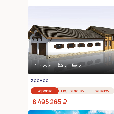
223 м2
4
2
Хронос
Коробка
Под отделку
Под ключ
8 495 265 ₽