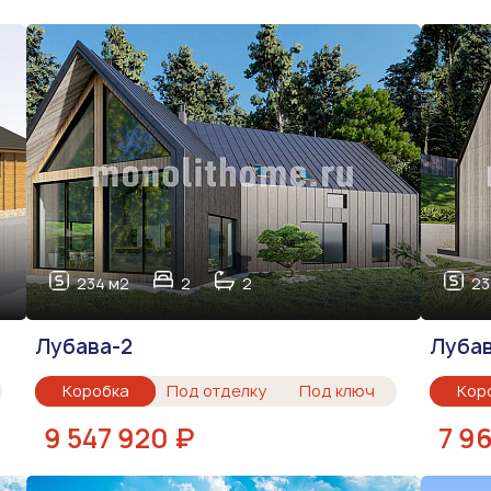
234 м2
2
2
23
Лубава-2
Луба
Коробка
Под отделку
Под ключ
Кор
9 547 920 ₽
7 9