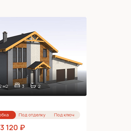
2 м2
3
2
н
обка
Под отделку
Под ключ
93 120 ₽