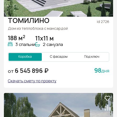
ТОМИЛИНО
id 2726
Дом из теплоблока с мансардой
2
188 м
11х11 м
3 спальни
2 санузла
98
6 545 896 ₽
ОТ