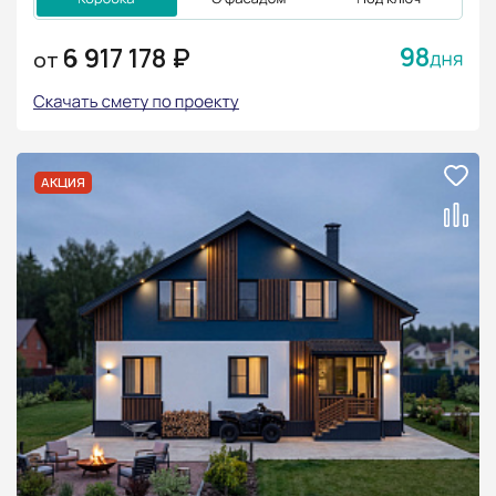
98
6 917 178 ₽
ОТ
АКЦИЯ