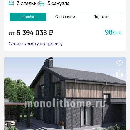
3 спальни
3 санузла
98
6 394 038 ₽
ОТ