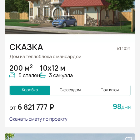
СКАЗКА
id 1021
Дом из теплоблока с мансардой
2
200 м
10x12 м
5 спален
3 санузла
98
6 821 777 ₽
ОТ