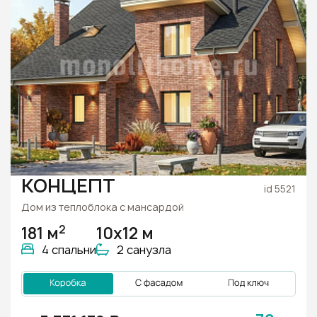
КОНЦЕПТ
id 5521
Дом из теплоблока с мансардой
2
181 м
10x12 м
4 спальни
2 санузла