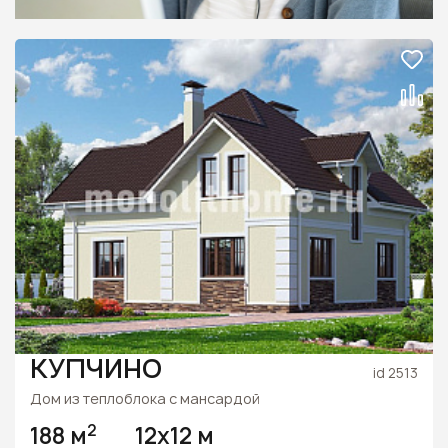
КУПЧИНО
id 2513
Дом из теплоблока с мансардой
2
188 м
12х12 м