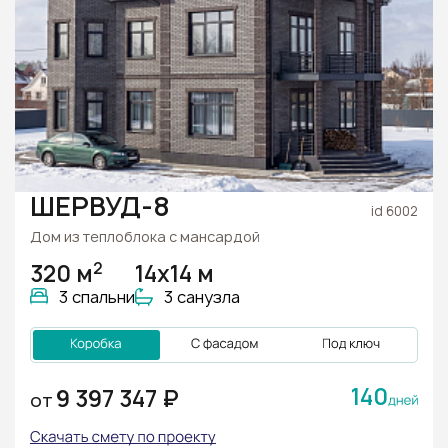
ШЕРВУД-8
id 6002
Дом из теплоблока с мансардой
2
320 м
14х14 м
3 спальни
3 санузла
140
9 397 347 ₽
ОТ