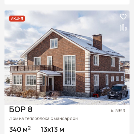
АКЦИЯ
БОР 8
id 5993
Дом из теплоблока с мансардой
2
340 м
13х13 м