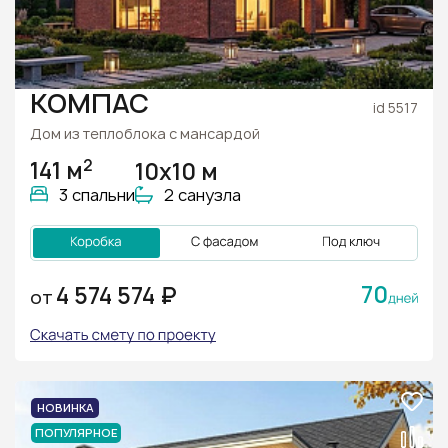
КОМПАС
id 5517
Дом из теплоблока с мансардой
2
141 м
10х10 м
3 спальни
2 санузла
70
4 574 574 ₽
ОТ
НОВИНКА
ПОПУЛЯРНОЕ