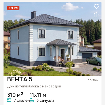
АКЦИЯ
ВЕНТА 5
id 5964
Дом из теплоблока с мансардой
2
310 м
11х11 м
7 спален
3 санузла