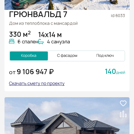
ГРЮНВАЛЬД 7
id 6033
Дом из теплоблока с мансардой
2
330 м
14х14 м
6 спален
4 санузла
140
9 106 947 ₽
ОТ