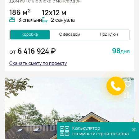
Дом из теплоблока с мансардой
2
186 м
12х12 м
3 спальни
2 санузла
98
6 416 924 ₽
ОТ
Калькулятор
стоимости строительства