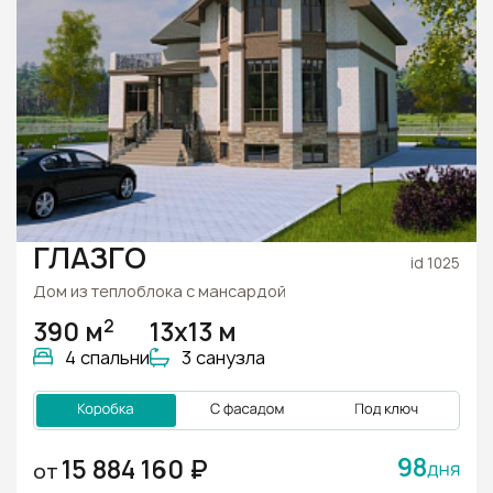
ГЛАЗГО
id 1025
Дом из теплоблока с мансардой
2
390 м
13х13 м
4 спальни
3 санузла
98
15 884 160 ₽
ОТ