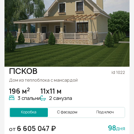
ПСКОВ
id 1022
Дом из теплоблока с мансардой
2
196 м
11х11 м
3 спальни
2 санузла
98
6 605 047 ₽
ОТ