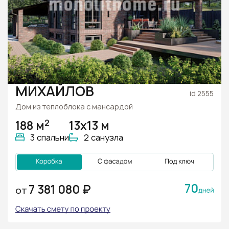
МИХАЙЛОВ
id 2555
Дом из теплоблока с мансардой
2
188 м
13х13 м
3 спальни
2 санузла
70
7 381 080 ₽
ОТ