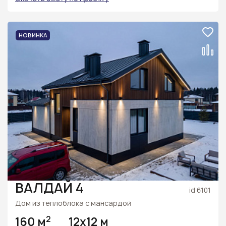
НОВИНКА
ВАЛДАЙ 4
id 6101
Дом из теплоблока с мансардой
2
160 м
12х12 м