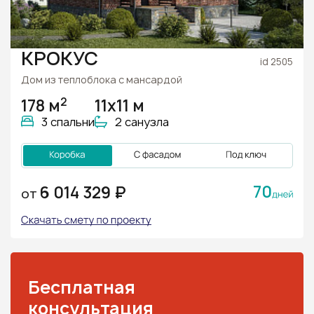
КРОКУС
id 2505
Дом из теплоблока с мансардой
2
178 м
11х11 м
3 спальни
2 санузла
70
6 014 329 ₽
ОТ
Бесплатная
консультация