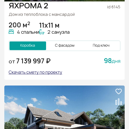
ЯХРОМА 2
id 6145
Дом из теплоблока с мансардой
2
200 м
11х11 м
4 спальни
2 санузла
98
7 139 997 ₽
ОТ