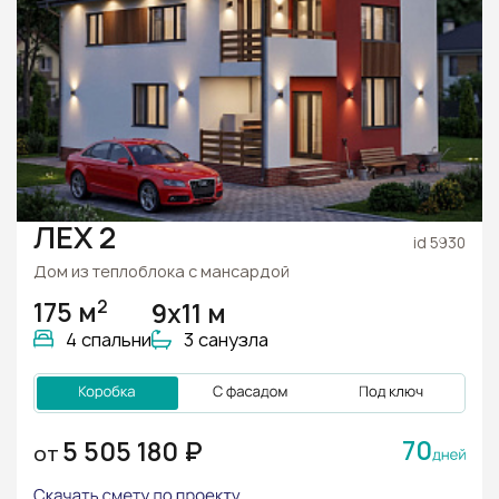
ЛЕХ 2
id 5930
Дом из теплоблока с мансардой
2
175 м
9x11 м
4 спальни
3 санузла
70
5 505 180 ₽
ОТ