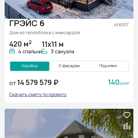
ГРЭЙС 6
id 6207
Дом из теплоблока с мансардой
2
420 м
11х11 м
4 спальни
3 санузла
140
14 579 579 ₽
ОТ