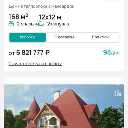
Дом из теплоблока с мансардой
2
168 м
12х12 м
2 спальни
2 санузла
98
6 821 777 ₽
ОТ