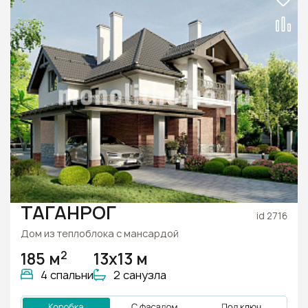
ТАГАНРОГ
id 2716
Дом из теплоблока с мансардой
2
185 м
13х13 м
4 спальни
2 санузла