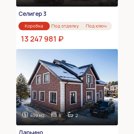
Селигер 3
Коробка
Под отделку
Под ключ
13 247 981 ₽
409 м2
8
2
Дарьино