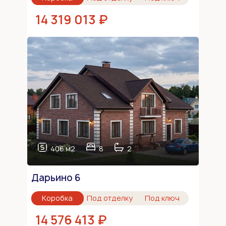
14 319 013 ₽
406 м2
8
2
Дарьино 6
Коробка
Под отделку
Под ключ
14 576 413 ₽