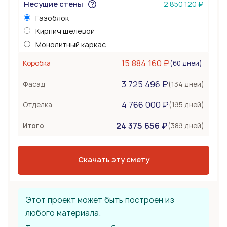
Несущие стены
2 850 120 ₽
Газоблок
Кирпич щелевой
Монолитный каркас
Керамоблок
15 884 160 ₽
(60 дней)
Коробка
Несъемная опалубка
3 725 496 ₽
Бетонные стены
(134 дней)
Фасад
Перекрытия
1 434 000 ₽
4 766 000 ₽
(195 дней)
Отделка
Монолитная плита
24 375 656 ₽
Сборное из ЖБ плит
(389 дней)
Итого
Деревянные лаги
Тип крыши
2 786 400 ₽
Скачать эту смету
Металлочерепица
Мягкая черепица
Фальцевая кровля
Этот проект может быть построен из
любого материала.