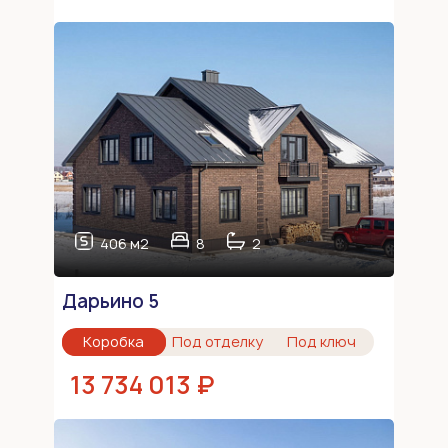
406 м2
8
2
Дарьино 5
Коробка
Под отделку
Под ключ
13 734 013 ₽