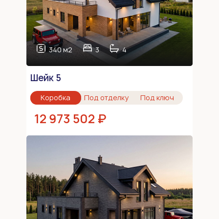
340 м2
3
4
Шейк 5
Коробка
Под отделку
Под ключ
12 973 502 ₽