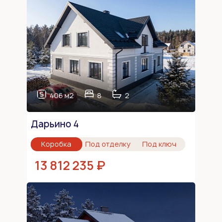
406 м2
8
2
Дарьино 4
Коробка
Под отделку
Под ключ
13 812 235 ₽