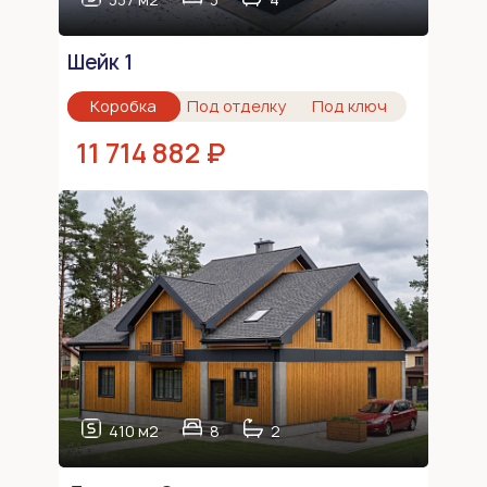
Шейк 1
Коробка
Под отделку
Под ключ
11 714 882 ₽
410 м2
8
2