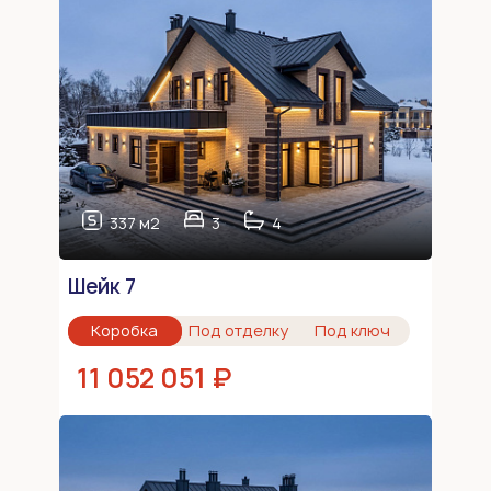
337 м2
3
4
Шейк 7
Коробка
Под отделку
Под ключ
11 052 051 ₽