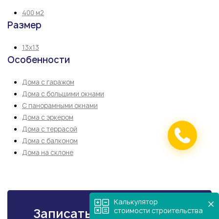
400 м2
Размер
13х13
Особенности
Дома с гаражом
Дома с большими окнами
С панорамными окнами
Дома с эркером
Дома с террасой
Дома с балконом
Дома на склоне
Калькулятор
Записаться на встречу в
стоимости строительства