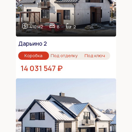
410 м2
8
2
Дарьино 2
Коробка
Под отделку
Под ключ
14 031 547 ₽