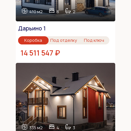
410 м2
8
2
Дарьино 1
Коробка
Под отделку
Под ключ
14 511 547 ₽
335 м2
4
3