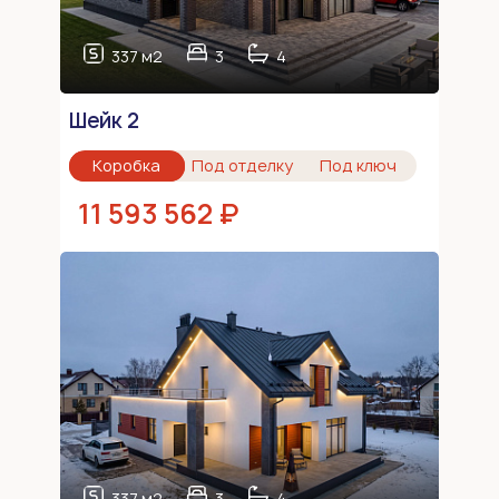
337 м2
3
4
Шейк 2
Коробка
Под отделку
Под ключ
11 593 562 ₽
337 м2
3
4