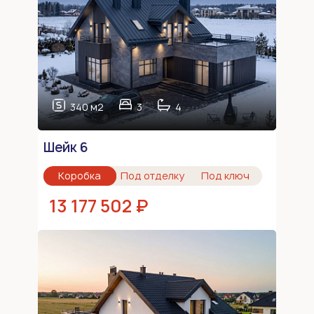
340 м2
3
4
Шейк 6
Коробка
Под отделку
Под ключ
13 177 502 ₽