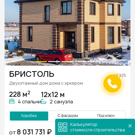
БРИСТОЛЬ
id 925
Двухэтажный дом дома с эркером
2
228 м
12х12 м
4 спальни
2 санузла
Калькулятор
стоимости строительства
98
8 031 731 ₽
ОТ