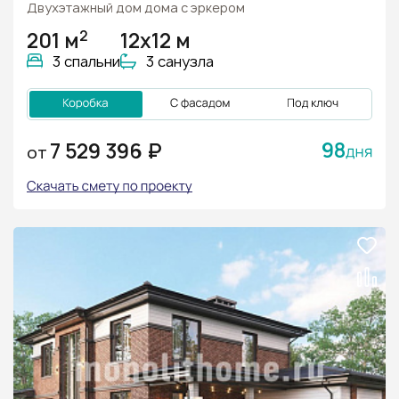
Двухэтажный дом дома с эркером
2
201 м
12х12 м
3 спальни
3 санузла
98
7 529 396 ₽
ОТ