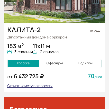
КАЛИТА-2
id 2441
Двухэтажный дом дома с эркером
2
153 м
11х11 м
3 спальни
2 санузла
70
6 432 725 ₽
ОТ