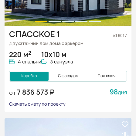
СПАССКОЕ 1
id 6017
Двухэтажный дом дома с эркером
2
220 м
10х10 м
4 спальни
3 санузла
98
7 836 573 ₽
ОТ