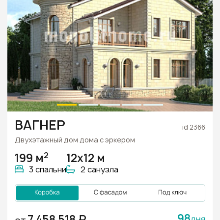
ВАГНЕР
id 2366
Двухэтажный дом дома с эркером
2
199 м
12х12 м
3 спальни
2 санузла
98
7 458 518 ₽