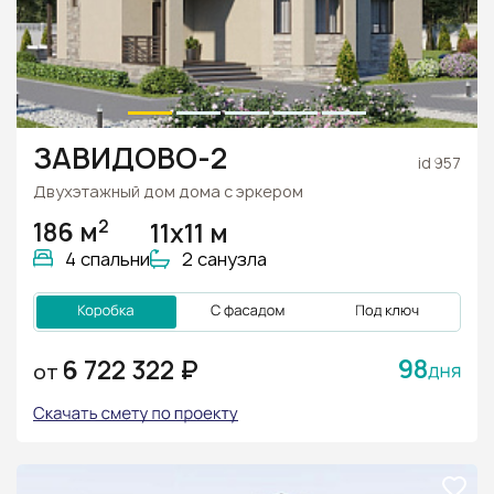
ЗАВИДОВО-2
id 957
Двухэтажный дом дома с эркером
2
186 м
11х11 м
4 спальни
2 санузла
98
6 722 322 ₽
ОТ