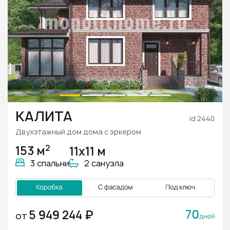
КАЛИТА
id 2440
Двухэтажный дом дома с эркером
2
153 м
11х11 м
3 спальни
2 санузла
70
5 949 244 ₽
ОТ