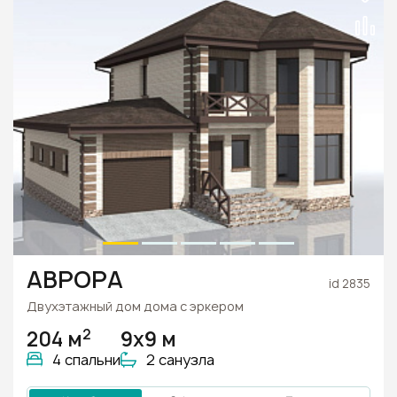
АВРОРА
id 2835
Двухэтажный дом дома с эркером
2
204 м
9х9 м
4 спальни
2 санузла