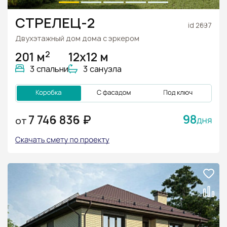
СТРЕЛЕЦ-2
id 2697
Двухэтажный дом дома с эркером
2
201 м
12х12 м
3 спальни
3 санузла
98
7 746 836 ₽
ОТ