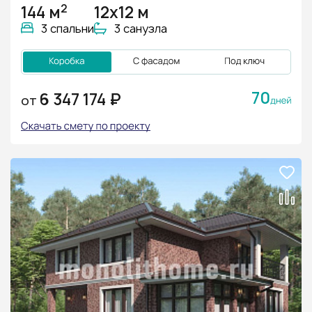
2
144 м
12х12 м
3 спальни
3 санузла
70
6 347 174 ₽
ОТ