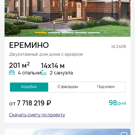
ЕРЕМИНО
id 2408
Двухэтажный дом дома с эркером
2
201 м
14х14 м
4 спальни
2 санузла
98
7 718 219 ₽
ОТ