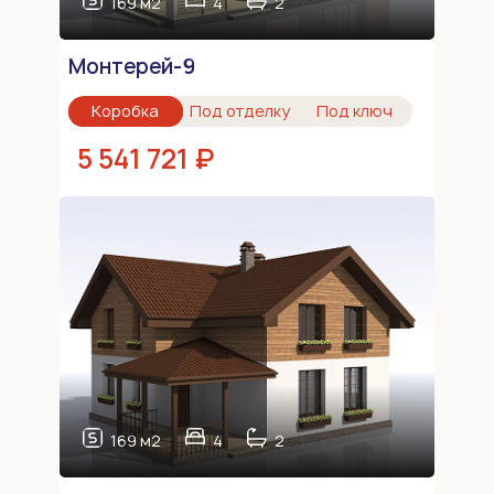
169 м2
4
2
Монтерей-9
Коробка
Под отделку
Под ключ
5 541 721 ₽
169 м2
4
2