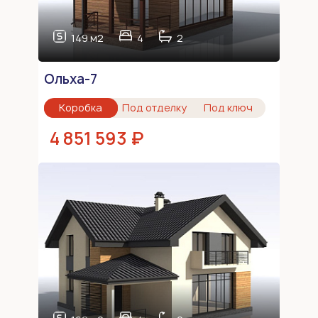
149 м2
4
2
Ольха-7
Коробка
Под отделку
Под ключ
4 851 593 ₽