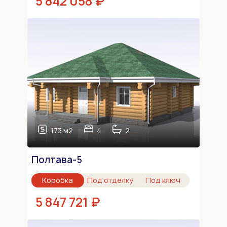
5 842 058 ₽
173 м2
4
2
Полтава-5
Коробка
Под отделку
Под ключ
5 847 721 ₽