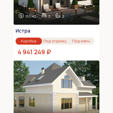
153 м2
3
2
Истра
Коробка
Под отделку
Под ключ
4 941 249 ₽