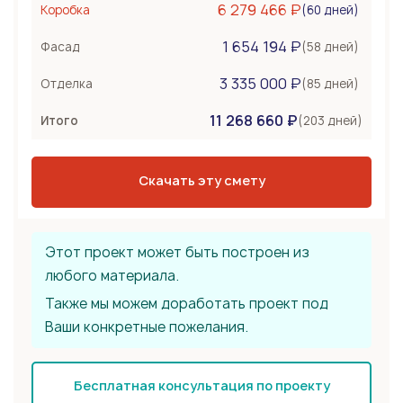
6 279 466 ₽
(60 дней)
Коробка
Несъемная опалубка
1 654 194 ₽
Бетонные стены
(58 дней)
Фасад
Перекрытия
555 000 ₽
3 335 000 ₽
(85 дней)
Отделка
Монолитная плита
11 268 660 ₽
Сборное из ЖБ плит
(203 дней)
Итого
Деревянные лаги
Тип крыши
1 998 000 ₽
Скачать эту смету
Металлочерепица
Мягкая черепица
Фальцевая кровля
Этот проект может быть построен из
любого материала.
Также мы можем доработать проект под
Ваши конкретные пожелания.
Бесплатная консультация по проекту