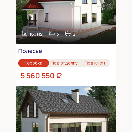
163 м2
3
2
Полесье
Коробка
Под отделку
Под ключ
5 560 550 ₽