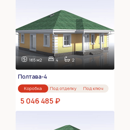
165 м2
4
2
Полтава-4
Коробка
Под отделку
Под ключ
5 046 485 ₽