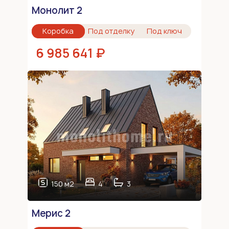
Монолит 2
Коробка
Под отделку
Под ключ
6 985 641 ₽
150 м2
4
3
Мерис 2