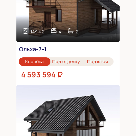
149 м2
4
2
Ольха-7-1
Коробка
Под отделку
Под ключ
4 593 594 ₽