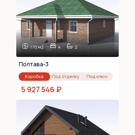
170 м2
4
2
Полтава-3
Коробка
Под отделку
Под ключ
5 927 546 ₽