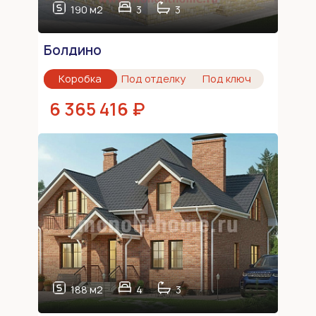
190 м2
3
3
Болдино
Коробка
Под отделку
Под ключ
6 365 416 ₽
188 м2
4
3