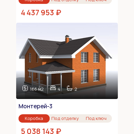
4 437 953 ₽
166 м2
4
2
Монтерей-3
Коробка
Под отделку
Под ключ
5 038 143 ₽