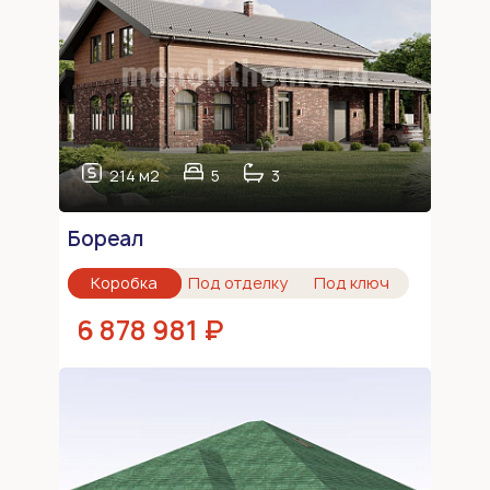
214 м2
5
3
Бореал
Коробка
Под отделку
Под ключ
6 878 981 ₽