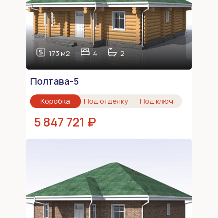
173 м2
4
2
Полтава-5
Коробка
Под отделку
Под ключ
5 847 721 ₽