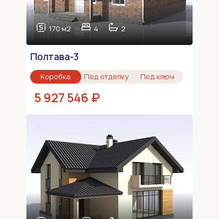
170 м2
4
2
Полтава-3
Коробка
Под отделку
Под ключ
5 927 546 ₽