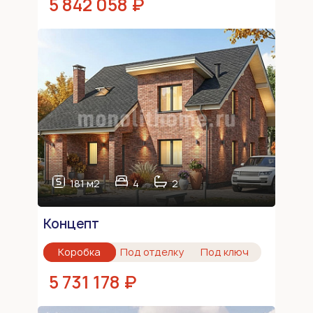
5 842 058 ₽
181 м2
4
2
Концепт
Коробка
Под отделку
Под ключ
5 731 178 ₽