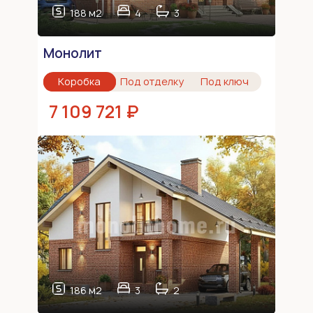
188 м2
4
3
Монолит
Коробка
Под отделку
Под ключ
7 109 721 ₽
186 м2
3
2