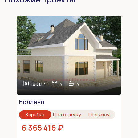
190 м2
3
3
Болдино
Коробка
Под отделку
Под ключ
6 365 416 ₽