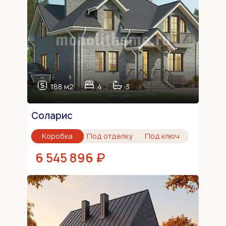
188 м2
4
3
Соларис
Коробка
Под отделку
Под ключ
6 545 896 ₽