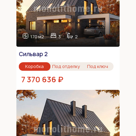
170 м2
3
2
Сильвар 2
Коробка
Под отделку
Под ключ
7 370 636 ₽