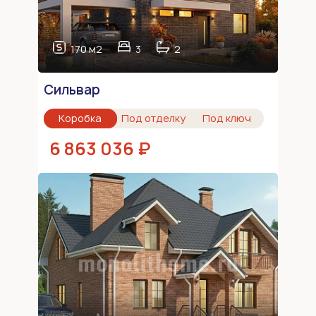
170 м2
3
2
Сильвар
Коробка
Под отделку
Под ключ
6 863 036 ₽