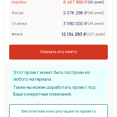
6 467 998 ₽
(60 дней)
Коробка
Несъемная опалубка
2 076 296 ₽
Бетонные стены
(68 дней)
Фасад
Перекрытия
600 000 ₽
3 590 000 ₽
(99 дней)
Отделка
Монолитная плита
12 134 293 ₽
Сборное из ЖБ плит
(227 дней)
Итого
Деревянные лаги
Тип крыши
2 160 000 ₽
Скачать эту смету
Металлочерепица
Мягкая черепица
Фальцевая кровля
Этот проект может быть построен из
любого материала.
Также мы можем доработать проект под
Ваши конкретные пожелания.
Бесплатная консультация по проекту