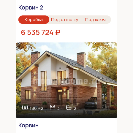
Корвин 2
Коробка
Под отделку
Под ключ
6 535 724 ₽
186 м2
3
2
Корвин