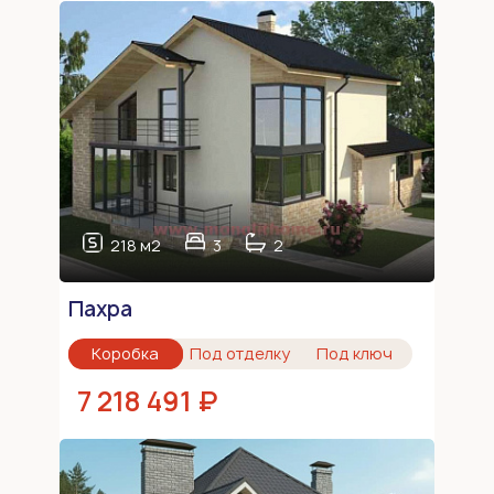
218 м2
3
2
Пахра
Коробка
Под отделку
Под ключ
7 218 491 ₽