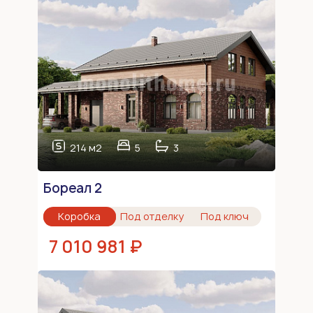
214 м2
5
3
Бореал 2
Коробка
Под отделку
Под ключ
7 010 981 ₽