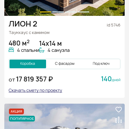
ЛИОН 2
id 5746
Таунхаус с камином
2
480 м
14х14 м
4 спальни
4 санузла
140
17 819 357 ₽
ОТ
АКЦИЯ
ПОПУЛЯРНОЕ