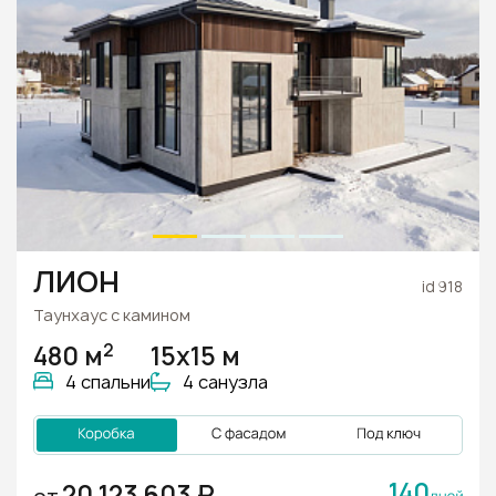
ЛИОН
id 918
Таунхаус с камином
2
480 м
15х15 м
4 спальни
4 санузла
140
20 123 603 ₽