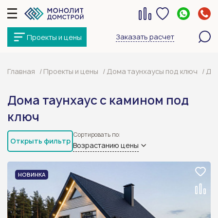
Заказать расчет
Проекты и цены
Главная
Проекты и цены
Дома таунхаусы под ключ
Дом
Дома таунхаус с камином под
ключ
Сортировать по:
Открыть фильтр
Возрастанию цены
НОВИНКА