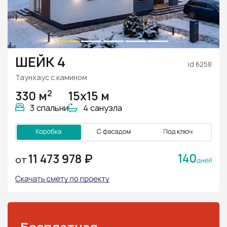
ШЕЙК 4
id 6258
Таунхаус с камином
2
330 м
15х15 м
3 спальни
4 санузла
140
11 473 978 ₽
ОТ