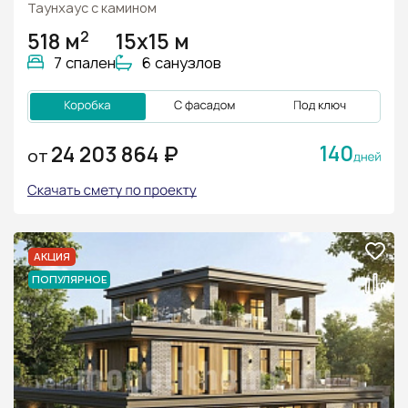
Таунхаус с камином
2
518 м
15х15 м
7 спален
6 санузлов
140
24 203 864 ₽
ОТ
АКЦИЯ
ПОПУЛЯРНОЕ