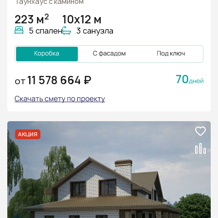
Таунхаус с камином
2
223 м
10x12 м
5 спален
3 санузла
70
11 578 664 ₽
ОТ
АКЦИЯ