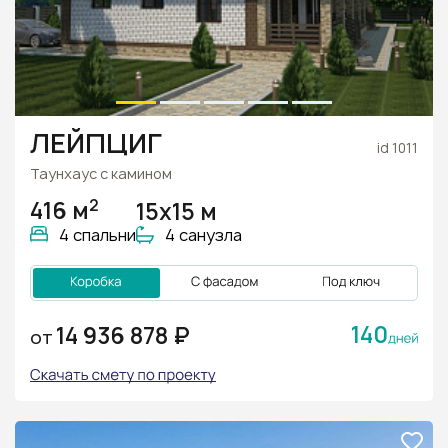
ЛЕЙПЦИГ
id 1011
Таунхаус с камином
2
416 м
15х15 м
4 спальни
4 санузла
140
14 936 878 ₽
ОТ