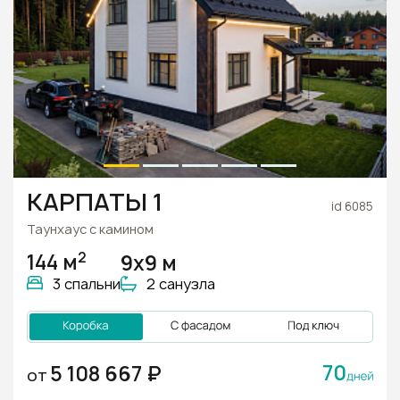
КАРПАТЫ 1
id 6085
Таунхаус с камином
2
144 м
9х9 м
3 спальни
2 санузла
70
5 108 667 ₽
ОТ