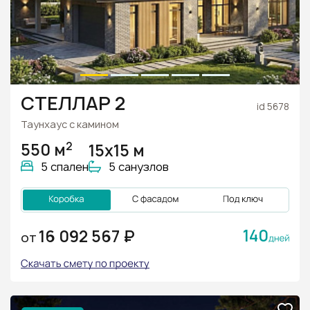
СТЕЛЛАР 2
id 5678
Таунхаус с камином
2
550 м
15х15 м
5 спален
5 санузлов
140
16 092 567 ₽
ОТ