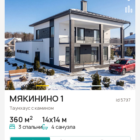
МЯКИНИНО 1
id 5797
Таунхаус с камином
2
360 м
14х14 м
3 спальни
4 санузла