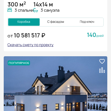
2
300 м
14х14 м
3 спальни
3 санузла
140
10 581 517 ₽
ОТ
ПОПУЛЯРНОЕ