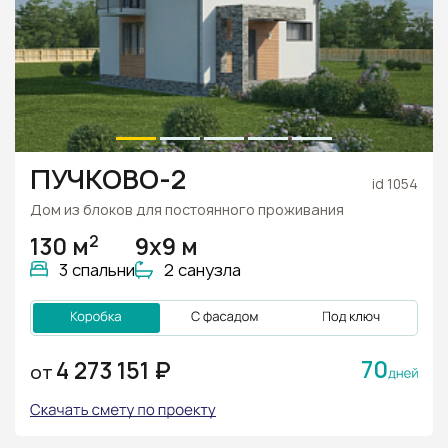
ПУЧКОВО-2
id 1054
Дом из блоков для постоянного проживания
2
130 м
9х9 м
3 спальни
2 санузла
70
4 273 151 ₽
ОТ