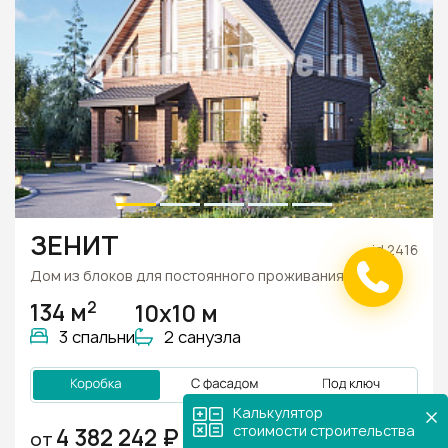
ЗЕНИТ
id 2416
Дом из блоков для постоянного проживания
2
134 м
10х10 м
3 спальни
2 санузла
Калькулятор
стоимости строительства
70
4 382 242 ₽
ОТ