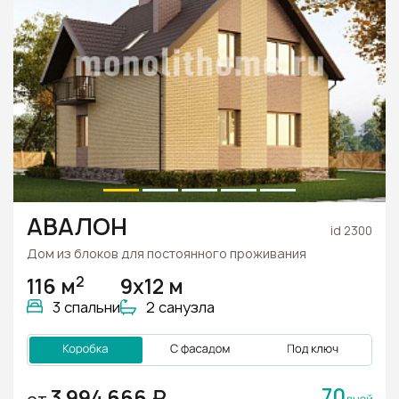
АВАЛОН
id 2300
Дом из блоков для постоянного проживания
2
116 м
9x12 м
3 спальни
2 санузла
70
3 994 666 ₽