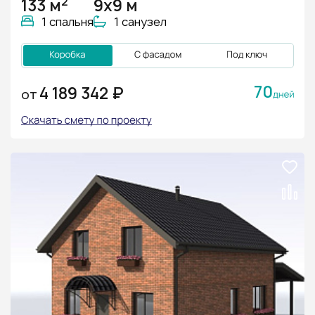
2
133 м
9х9 м
1 спальня
1 санузел
70
4 189 342 ₽
ОТ