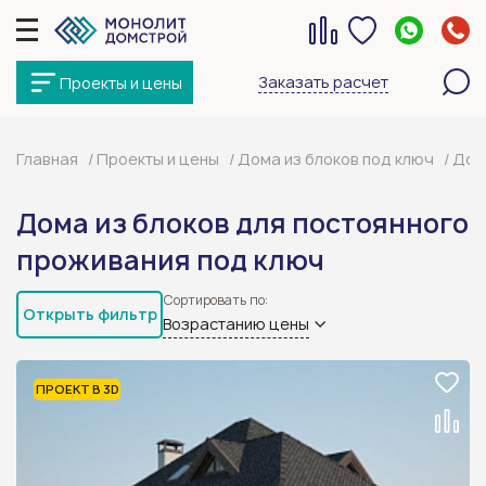
Заказать расчет
Проекты и цены
Главная
Проекты и цены
Дома из блоков под ключ
Дом
Дома из блоков для постоянного
проживания под ключ
Сортировать по:
Открыть фильтр
Возрастанию цены
ПРОЕКТ В 3D