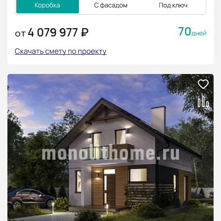
70
4 079 977 ₽
ОТ