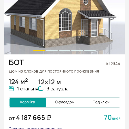
БОТ
id 2944
Дом из блоков для постоянного проживания
2
124 м
12х12 м
1 спальня
3 санузла
70
4 187 665 ₽
ОТ