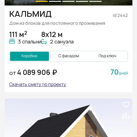
КАЛЬМИД
id 2442
Дом из блоков для постоянного проживания
2
111 м
8x12 м
3 спальни
2 санузла
70
4 089 906 ₽
ОТ