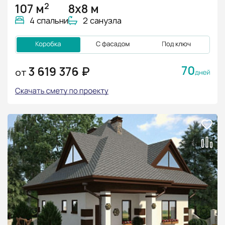
2
107 м
8х8 м
4 спальни
2 санузла
70
3 619 376 ₽
ОТ