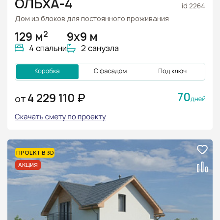
ОЛЬХА-4
id 2264
Дом из блоков для постоянного проживания
2
129 м
9х9 м
4 спальни
2 санузла
70
4 229 110 ₽
ОТ
ПРОЕКТ В 3D
АКЦИЯ