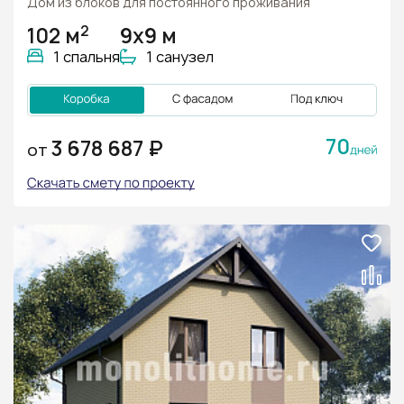
Дом из блоков для постоянного проживания
2
102 м
9х9 м
1 спальня
1 санузел
70
3 678 687 ₽
ОТ