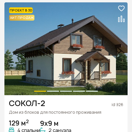
ПРОЕКТ В 3D
ХИТ ПРОДАЖ
СОКОЛ-2
id 926
Дом из блоков для постоянного проживания
2
129 м
9х9 м
4 спальни
2 санузла