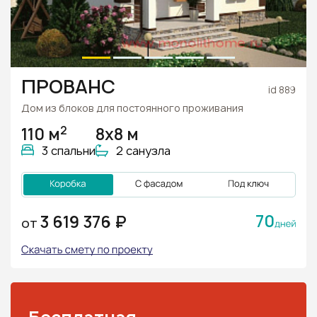
ПРОВАНС
id 889
Дом из блоков для постоянного проживания
2
110 м
8х8 м
3 спальни
2 санузла
70
3 619 376 ₽
ОТ