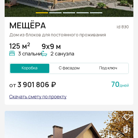
МЕЩЁРА
id 890
Дом из блоков для постоянного проживания
2
125 м
9х9 м
3 спальни
2 санузла
70
3 901 806 ₽
ОТ