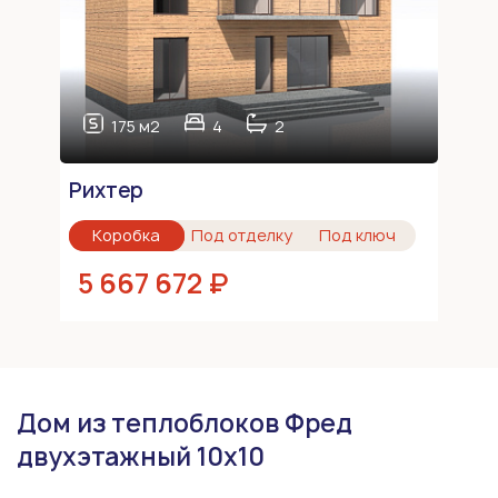
175 м2
4
2
Рихтер
Коробка
Под отделку
Под ключ
5 667 672 ₽
Дом из теплоблоков Фред
двухэтажный 10х10