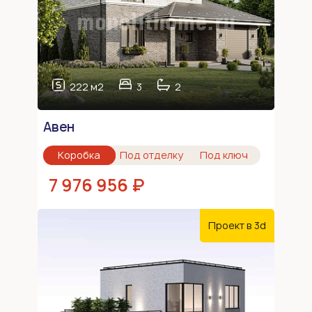
222 м2
3
2
Авен
Коробка
Под отделку
Под ключ
7 976 956 ₽
Проект в 3d