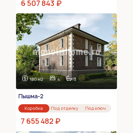
6 507 843 ₽
180 м2
4
3
Пышма-2
Коробка
Под отделку
Под ключ
7 655 482 ₽