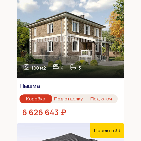
180 м2
4
3
Пышма
Коробка
Под отделку
Под ключ
6 626 643 ₽
Проект в 3d