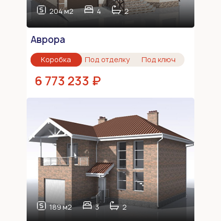
204 м2
4
2
Аврора
Коробка
Под отделку
Под ключ
6 773 233 ₽
189 м2
3
2