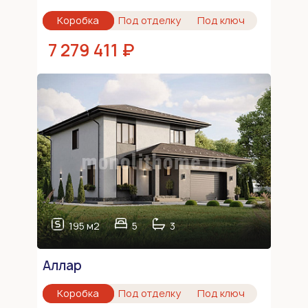
Коробка
Под отделку
Под ключ
7 279 411 ₽
195 м2
5
3
Аллар
Коробка
Под отделку
Под ключ