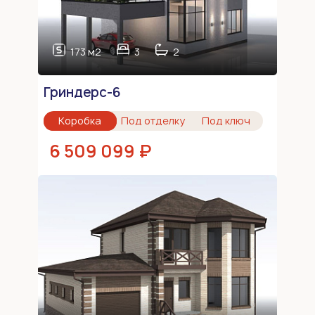
173 м2
3
2
Гриндерс-6
Коробка
Под отделку
Под ключ
6 509 099 ₽