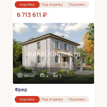
Коробка
Под отделку
Под ключ
6 713 611 ₽
180 м2
4
3
Фред
Коробка
Под отделку
Под ключ