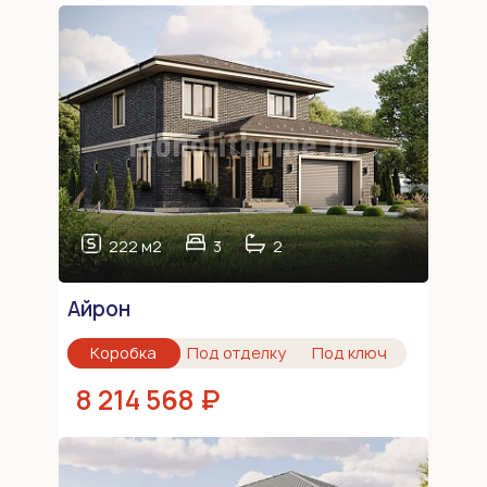
222 м2
3
2
Айрон
Коробка
Под отделку
Под ключ
8 214 568 ₽