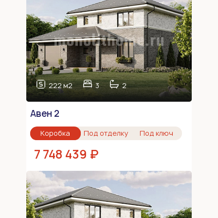
222 м2
3
2
Авен 2
Коробка
Под отделку
Под ключ
7 748 439 ₽