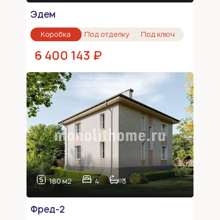
Эдем
Коробка
Под отделку
Под ключ
6 400 143 ₽
180 м2
4
3
Фред-2