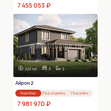
7 455 053 ₽
222 м2
3
2
Айрон 2
Коробка
Под отделку
Под ключ
7 981 970 ₽