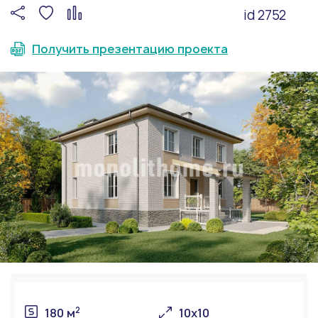
id 2752
Получить презентацию проекта
2
180 м
10х10