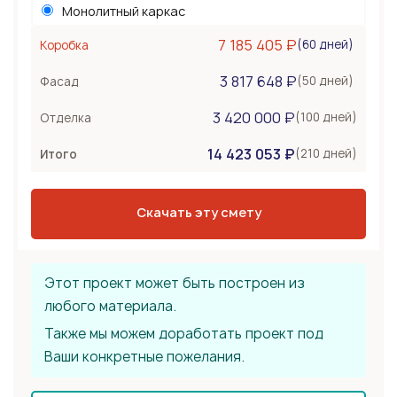
Монолитный каркас
Керамоблок
7 185 405 ₽
(60 дней)
Коробка
Несъемная опалубка
3 817 648 ₽
Бетонные стены
(50 дней)
Фасад
Перекрытия
1 140 000 ₽
3 420 000 ₽
(100 дней)
Отделка
Монолитная плита
14 423 053 ₽
Сборное из ЖБ плит
(210 дней)
Итого
Деревянные лаги
Тип крыши
1 254 000 ₽
Скачать эту смету
Плоская мембранная
Эксплуатируемая
Этот проект может быть построен из
любого материала.
Также мы можем доработать проект под
Ваши конкретные пожелания.