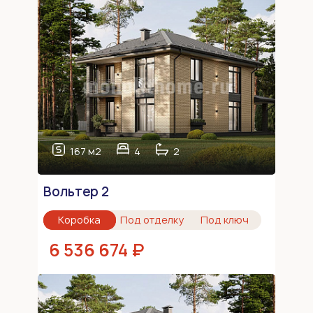
167 м2
4
2
Вольтер 2
Коробка
Под отделку
Под ключ
6 536 674 ₽