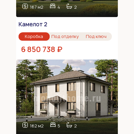
167 м2
4
2
Камелот 2
Коробка
Под отделку
Под ключ
6 850 738 ₽
162 м2
5
2