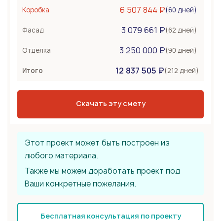
Керамоблок
6 507 844 ₽
(60 дней)
Коробка
Несъемная опалубка
3 079 661 ₽
Бетонные стены
(62 дней)
Фасад
Перекрытия
1 080 000 ₽
3 250 000 ₽
(90 дней)
Отделка
Монолитная плита
12 837 505 ₽
Сборное из ЖБ плит
(212 дней)
Итого
Деревянные лаги
Тип крыши
1 620 000 ₽
Скачать эту смету
Металлочерепица
Мягкая черепица
Фальцевая кровля
Этот проект может быть построен из
любого материала.
Также мы можем доработать проект под
Ваши конкретные пожелания.
Бесплатная консультация по проекту