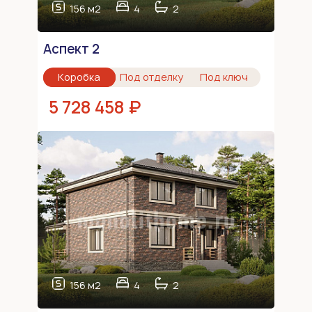
156 м2
4
2
Аспект 2
Коробка
Под отделку
Под ключ
5 728 458 ₽
156 м2
4
2