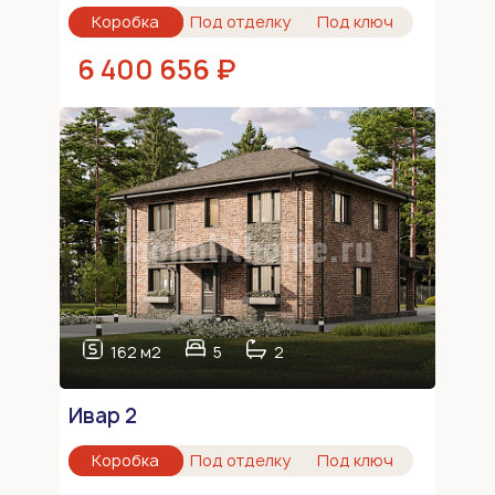
Коробка
Под отделку
Под ключ
6 400 656 ₽
162 м2
5
2
Ивар 2
Коробка
Под отделку
Под ключ