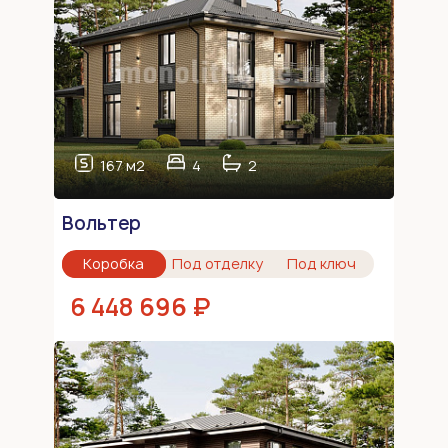
167 м2
4
2
Вольтер
Коробка
Под отделку
Под ключ
6 448 696 ₽