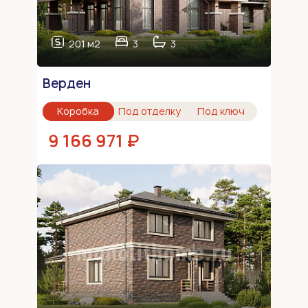
201 м2
3
3
Верден
Коробка
Под отделку
Под ключ
9 166 971 ₽