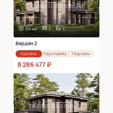
201 м2
3
3
Верден 2
Коробка
Под отделку
Под ключ
8 286 477 ₽