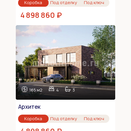
Коробка
Под отделку
Под ключ
4 898 860 ₽
165 м2
4
3
Архитек
Коробка
Под отделку
Под ключ