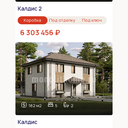
Калдис 2
Коробка
Под отделку
Под ключ
6 303 456 ₽
162 м2
5
2
Калдис