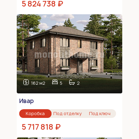
5 824 738 ₽
162 м2
5
2
Ивар
Коробка
Под отделку
Под ключ
5 717 818 ₽