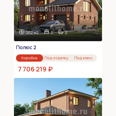
202 м2
3
2
Полюс 2
Коробка
Под отделку
Под ключ
7 706 219 ₽