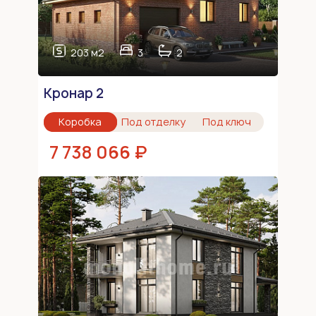
203 м2
3
2
Кронар 2
Коробка
Под отделку
Под ключ
7 738 066 ₽