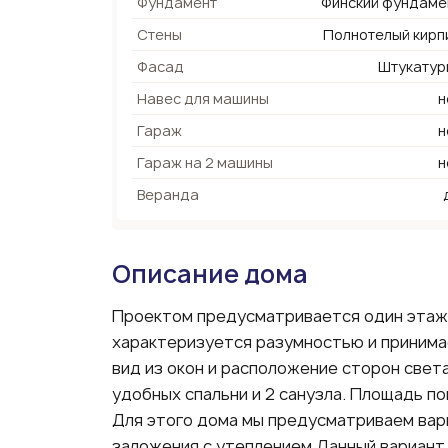
Фундамент
Финский фундаме
Стены
Полнотелый кирп
Фасад
Штукатур
Навес для машины
н
Гараж
н
Гараж на 2 машины
н
Веранда
Описание дома
Проектом предусматривается один этаж 
характеризуется разумностью и принима
вид из окон и расположение сторон свет
удобных спальни и 2 санузла. Площадь по
Для этого дома мы предусматриваем вар
заложения с утеплением Данный вариант