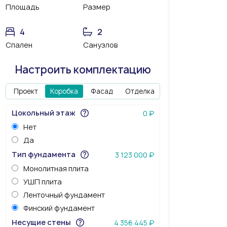
Площадь
Размер
4
2
Спален
Санузлов
Настроить комплектацию
Проект
Коробка
Фасад
Отделка
Цокольный этаж
0 ₽
Нет
Да
Тип фундамента
3 123 000 ₽
Монолитная плита
УШП плита
Ленточный фундамент
Финский фундамент
Несущие стены
4 356 445 ₽