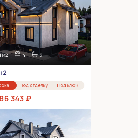
1 м2
4
3
 2
обка
Под отделку
Под ключ
386 343 ₽