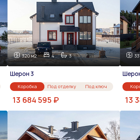
320 м2
4
3
33
Шерон 3
Шерон
Коробка
Под отделку
Под ключ
Кор
13 684 595 ₽
13 