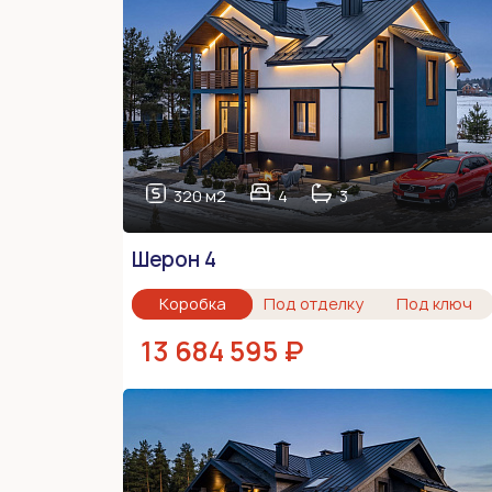
320 м2
4
3
Шерон 4
Коробка
Под отделку
Под ключ
13 684 595 ₽