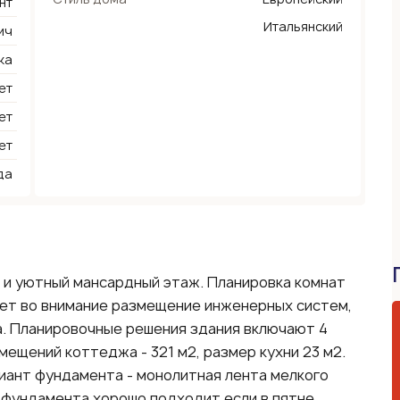
нт
Итальянский
ич
ка
ет
ет
ет
да
и уютный мансардный этаж. Планировка комнат
ет во внимание размещение инженерных систем,
а. Планировочные решения здания включают 4
мещений коттеджа - 321 м2, размер кухни 23 м2.
иант фундамента - монолитная лента мелкого
 фундамента хорошо подходит если в пятне