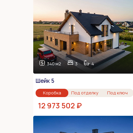
340 м2
3
4
Шейк 5
Коробка
Под отделку
Под ключ
12 973 502 ₽