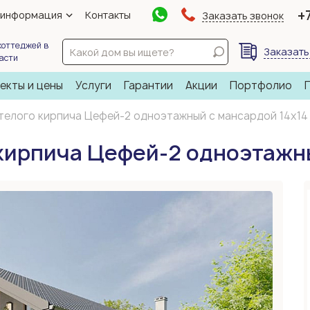
+
 информация
Контакты
Заказать звонок
коттеджей в
Заказать
ласти
екты и цены
Услуги
Гарантии
Акции
Портфолио
телого кирпича Цефей-2 одноэтажный с мансардой 14х14
кирпича Цефей-2 одноэтажны