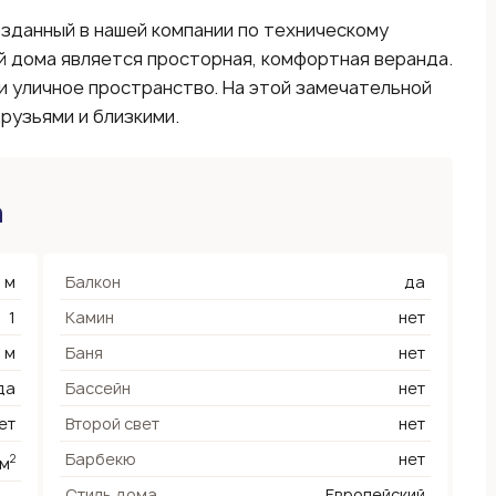
зданный в нашей компании по техническому
й дома является просторная, комфортная веранда.
и уличное пространство. На этой замечательной
рузьями и близкими.
а
 м
Балкон
да
1
Камин
нет
4 м
Баня
нет
да
Бассейн
нет
ет
Второй свет
нет
Барбекю
нет
2
 м
Стиль дома
Европейский