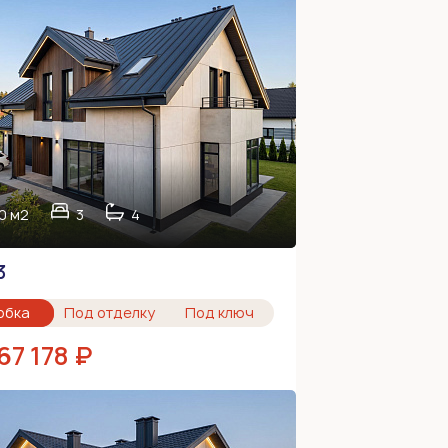
0 м2
3
4
3
обка
Под отделку
Под ключ
67 178 ₽