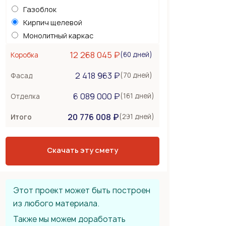
Газоблок
Кирпич щелевой
Монолитный каркас
Керамоблок
12 268 045 ₽
(60 дней)
Коробка
Несъемная опалубка
2 418 963 ₽
Бетонные стены
(70 дней)
Фасад
Перекрытия
1 041 000 ₽
6 089 000 ₽
(161 дней)
Отделка
Монолитная плита
20 776 008 ₽
Сборное из ЖБ плит
(291 дней)
Итого
Деревянные лаги
Тип крыши
3 747 600 ₽
Скачать эту смету
Металлочерепица
Мягкая черепица
Фальцевая кровля
Этот проект может быть построен
из любого материала.
Также мы можем доработать