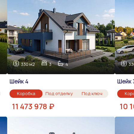
330 м2
3
4
33
Шейк 4
Шейк 
Коробка
Под отделку
Под ключ
Кор
11 473 978 ₽
10 1