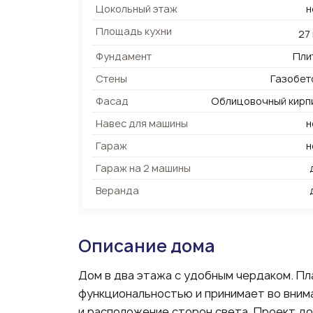
Цокольный этаж
н
Площадь кухни
27
Фундамент
Пли
Стены
Газобет
Фасад
Облицовочный кирп
Навес для машины
н
Гараж
н
Гараж на 2 машины
Веранда
Описание дома
Дом в два этажа с удобным чердаком. П
функциональностью и принимает во вним
и расположение сторон света. Проект дом