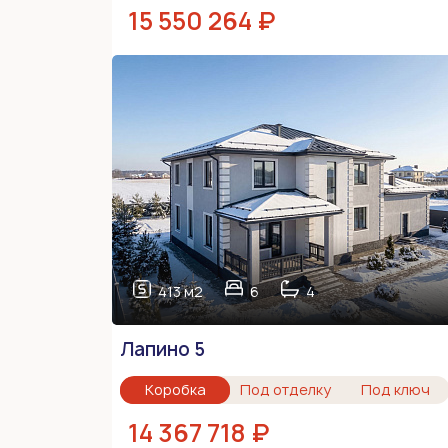
15 550 264 ₽
413 м2
6
4
Лапино 5
Коробка
Под отделку
Под ключ
14 367 718 ₽