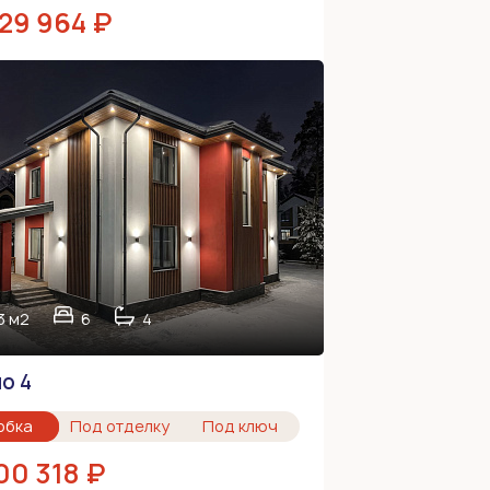
929 964 ₽
3 м2
6
4
о 4
обка
Под отделку
Под ключ
00 318 ₽