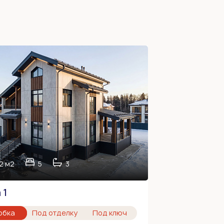
2 м2
5
3
 1
обка
Под отделку
Под ключ