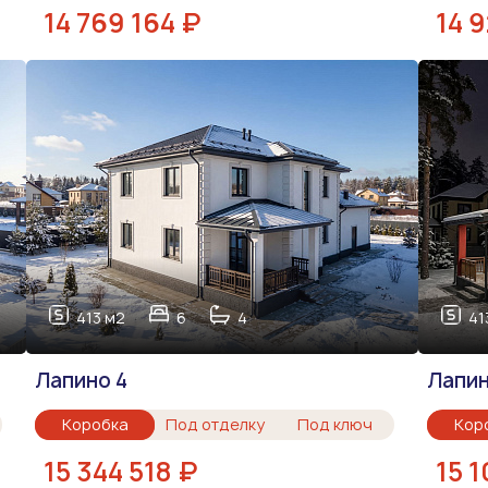
14 769 164 ₽
14 
413 м2
6
4
41
Лапино 4
Лапин
Коробка
Под отделку
Под ключ
Кор
15 344 518 ₽
15 1