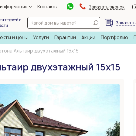
+
 информация
Контакты
Заказать звонок
коттеджей в
Заказать
ласти
екты и цены
Услуги
Гарантии
Акции
Портфолио
етона Альтаир двухэтажный 15х15
льтаир двухэтажный 15х15