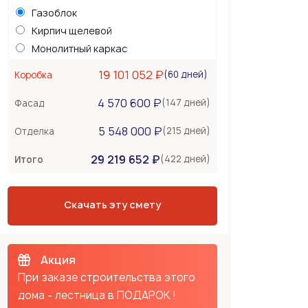
Газоблок
Кирпич щелевой
Монолитный каркас
Керамоблок
19 101 052 ₽
(60 дней)
Коробка
Несъемная опалубка
4 570 600 ₽
Бетонные стены
(147 дней)
Фасад
Перекрытия
2 559 000 ₽
5 548 000 ₽
(215 дней)
Отделка
Монолитная плита
29 219 652 ₽
Сборное из ЖБ плит
(422 дней)
Итого
Деревянные лаги
Тип крыши
2 736 000 ₽
Скачать эту смету
Металлочерепица
Мягкая черепица
Фальцевая кровля
Акция
При заказе строительства этого
дома - лестница в ПОДАРОК !