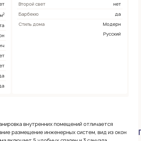
ет
Второй свет
нет
Барбекю
да
2
 м
Стиль дома
Модерн
та
Русский
он
ич
ет
ет
да
да
ланировка внутренних помещений отличается
ание размещение инженерных систем, вид из окон
а включает 5 удобных спален и 3 санузла.