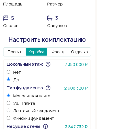
Площадь
Размер
5
3
Спален
Санузлов
Настроить комплектацию
Проект
Коробка
Фасад
Отделка
Цокольный этаж
7 350 000 ₽
Нет
Да
Тип фундамента
2 608 320 ₽
Монолитная плита
УШП плита
Ленточный фундамент
Финский фундамент
Несущие стены
3 847 732 ₽