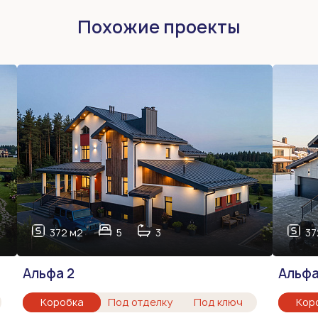
Похожие проекты
372 м2
5
3
37
Альфа 2
Альфа
Коробка
Под отделку
Под ключ
Кор