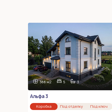
366 м2
5
3
Альфа 3
Коробка
Под отделку
Под ключ