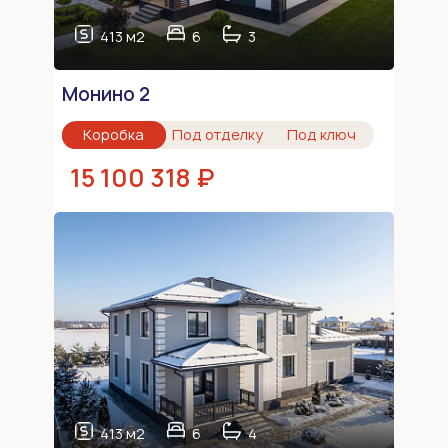
413 м2
6
3
Монино 2
Коробка
Под отделку
Под ключ
15 100 318 ₽
413 м2
6
4