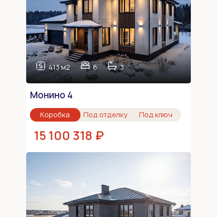
413 м2
6
3
Монино 4
Коробка
Под отделку
Под ключ
15 100 318 ₽