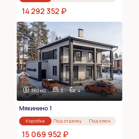
14 292 352 ₽
360 м2
3
4
Мякинино 1
Коробка
Под отделку
Под ключ
15 069 952 ₽