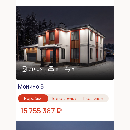
413 м2
6
3
Монино 6
Коробка
Под отделку
Под ключ
15 755 387 ₽