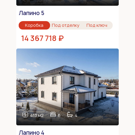
Лапино 5
Коробка
Под отделку
Под ключ
14 367 718 ₽
413 м2
6
4
Лапино 4