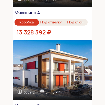
Мякинино 4
Коробка
Под отделку
Под ключ
13 328 392 ₽
360 м2
3
4