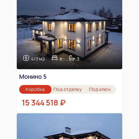
413 м2
6
3
Монино 5
Коробка
Под отделку
Под ключ
15 344 518 ₽