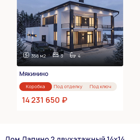
358 м2
3
4
Мякинино
Коробка
Под отделку
Под ключ
14 231 650 ₽
Дом Лапино 2 двухэтажный 14х14