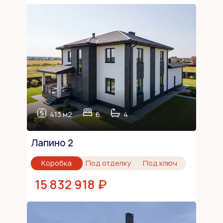
413 м2
6
4
Лапино 2
Коробка
Под отделку
Под ключ
15 832 918 ₽