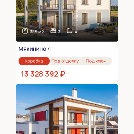
358 м2
3
4
Мякинино 4
Коробка
Под отделку
Под ключ
13 328 392 ₽