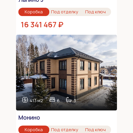
Коробка
Под отделку
Под ключ
16 341 467 ₽
413 м2
6
3
Монино
Коробка
Под отделку
Под ключ