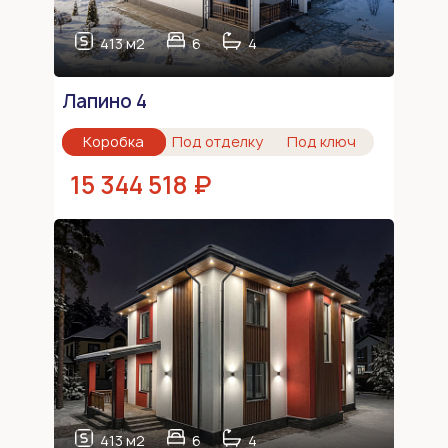
413 м2
6
4
Лапино 4
Коробка
Под отделку
Под ключ
15 344 518 ₽
413 м2
6
4