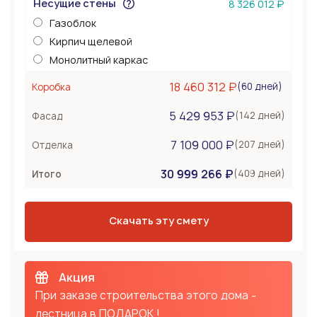
Несущие стены
8 326 012 ₽
Газоблок
Кирпич щелевой
Монолитный каркас
Керамоблок
18 460 312 ₽
(60 дней)
Коробка
Несъемная опалубка
5 429 953 ₽
Бетонные стены
(142 дней)
Фасад
Перекрытия
2 442 000 ₽
7 109 000 ₽
(207 дней)
Отделка
Монолитная плита
30 999 266 ₽
Сборное из ЖБ плит
(409 дней)
Итого
Деревянные лаги
Тип крыши
3 663 000 ₽
Скачать эту смету
Металлочерепица
Мягкая черепица
Фальцевая кровля
Акция
При заказе строительства этого дома -
лестница в ПОДАРОК !