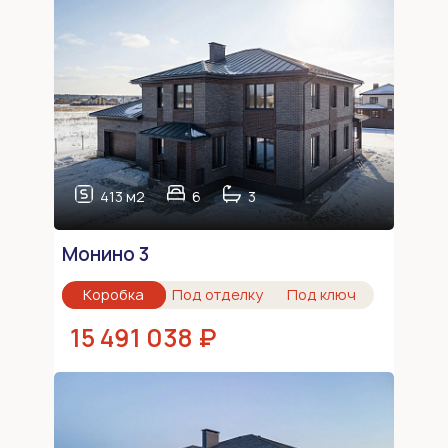
413 м2
6
3
Монино 3
Коробка
Под отделку
Под ключ
15 491 038 ₽