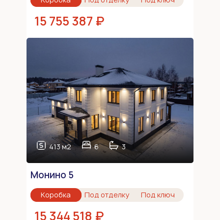
15 755 387 ₽
413 м2
6
3
Монино 5
Коробка
Под отделку
Под ключ
15 344 518 ₽