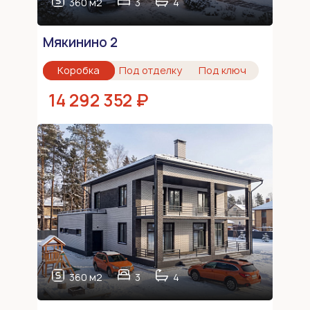
360 м2
3
4
Мякинино 2
Коробка
Под отделку
Под ключ
14 292 352 ₽
360 м2
3
4