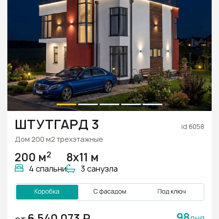
ШТУТГАРД 3
id 6058
Дом 200 м2 трехэтажные
2
200 м
8x11 м
4 спальни
3 санузла
98
6 540 073 ₽