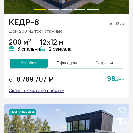
КЕДР-8
id 6275
Дом 200 м2 трехэтажные
2
200 м
12х12 м
3 спальни
2 санузла
98
8 789 707 ₽
ОТ
ПОПУЛЯРНОЕ