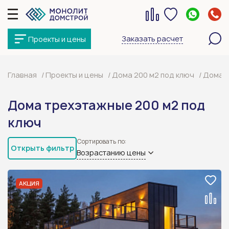
Заказать расчет
Проекты и цены
Главная
Проекты и цены
Дома 200 м2 под ключ
Дома т
Дома трехэтажные 200 м2 под
ключ
Сортировать по:
Открыть фильтр
Возрастанию цены
АКЦИЯ