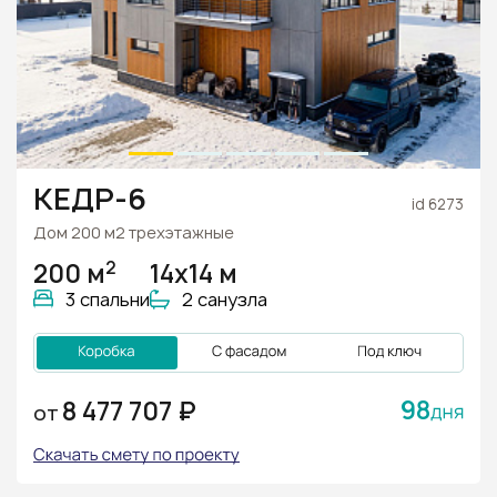
КЕДР-6
id 6273
Дом 200 м2 трехэтажные
2
200 м
14х14 м
3 спальни
2 санузла
98
8 477 707 ₽
ОТ