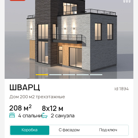
ШВАРЦ
id 1894
Дом 200 м2 трехэтажные
2
208 м
8x12 м
4 спальни
2 санузла