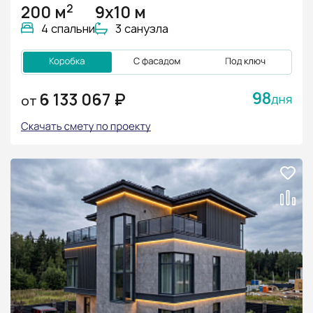
2
200 м
9x10 м
4 спальни
3 санузла
98
6 133 067 ₽
ОТ