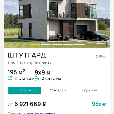
ШТУТГАРД
id 1040
Дом 200 м2 трехэтажные
2
195 м
9х9 м
4 спальни
3 санузла
98
6 921 669 ₽
ОТ