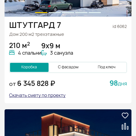
ШТУТГАРД 7
id 6062
Дом 200 м2 трехэтажные
2
210 м
9х9 м
4 спальни
3 санузла
98
6 345 828 ₽
ОТ