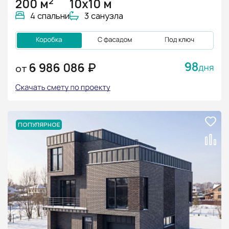
2
200 м
10х10 м
4 спальни
3 санузла
98
6 986 086 ₽
ОТ
ПОПУЛЯРНОЕ