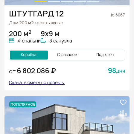
ШТУТГАРД 12
id 6067
Дом 200 м2 трехэтажные
2
200 м
9х9 м
4 спальни
3 санузла
98
6 802 086 ₽
ОТ
ПОПУЛЯРНОЕ