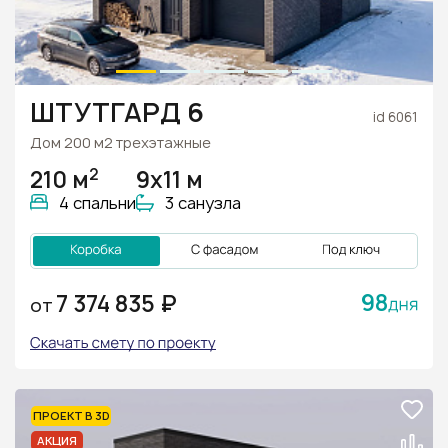
ШТУТГАРД 6
id 6061
Дом 200 м2 трехэтажные
2
210 м
9x11 м
4 спальни
3 санузла
98
7 374 835 ₽
ОТ
ПРОЕКТ В 3D
АКЦИЯ