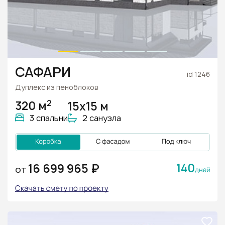
САФАРИ
id 1246
Дуплекс из пеноблоков
2
320 м
15х15 м
3 спальни
2 санузла
140
16 699 965 ₽
ОТ