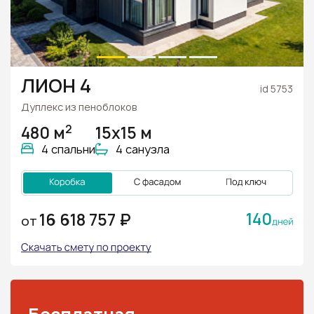
ЛИОН 4
id 5753
Дуплекс из пеноблоков
2
480 м
15х15 м
4 спальни
4 санузла
140
16 618 757 ₽
ОТ