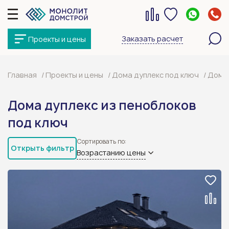
Заказать расчет
Проекты и цены
Главная
Проекты и цены
Дома дуплекс под ключ
Дома 
Дома дуплекс из пеноблоков
под ключ
Сортировать по:
Открыть фильтр
Возрастанию цены