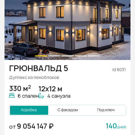
ГРЮНВАЛЬД 5
id 6031
Дуплекс из пеноблоков
2
330 м
12х12 м
6 спален
4 санузла
140
9 054 147 ₽
ОТ