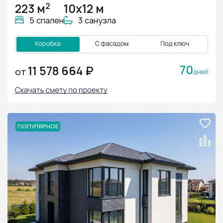
2
223 м
10x12 м
5 спален
3 санузла
70
11 578 664 ₽
ОТ
ПОПУЛЯРНОЕ