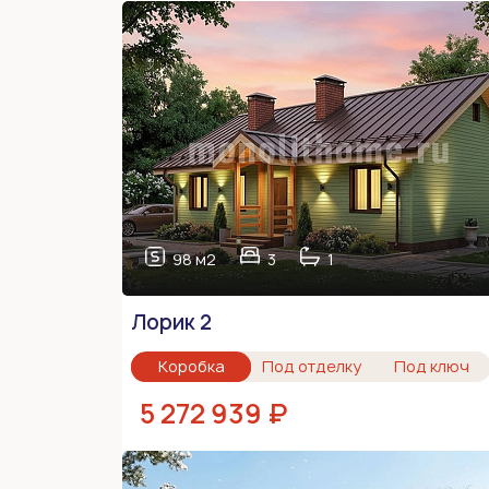
98 м2
3
1
Лорик 2
Коробка
Под отделку
Под ключ
5 272 939 ₽