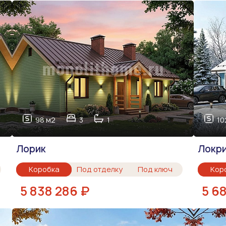
98 м2
3
1
10
Лорик
Локри
Коробка
Под отделку
Под ключ
Кор
5 838 286 ₽
5 6