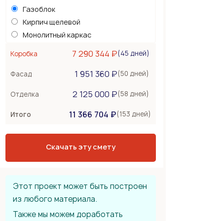
Газоблок
Кирпич щелевой
Монолитный каркас
Керамоблок
7 290 344 ₽
(45 дней)
Коробка
Несъемная опалубка
1 951 360 ₽
Бетонные стены
(50 дней)
Фасад
Перекрытия
750 000 ₽
2 125 000 ₽
(58 дней)
Отделка
Монолитная плита
11 366 704 ₽
Сборное из ЖБ плит
(153 дней)
Итого
Деревянные лаги
Тип крыши
2 250 000 ₽
Скачать эту смету
Металлочерепица
Мягкая черепица
Фальцевая кровля
Этот проект может быть построен
из любого материала.
Также мы можем доработать