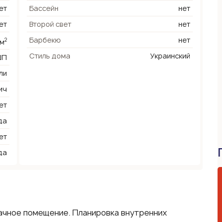
ет
Бассейн
нет
ет
Второй свет
нет
Барбекю
нет
2
 м
Стиль дома
Украинский
ШП
ли
ич
ет
да
ет
да
ачное помещение. Планировка внутренних