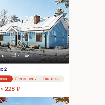
2 м2
3
1
с 2
обка
Под отделку
Под ключ
84 228 ₽