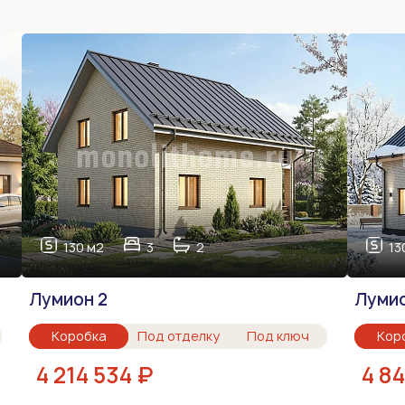
130 м2
3
2
13
Лумион 2
Луми
Коробка
Под отделку
Под ключ
Кор
4 214 534 ₽
4 8