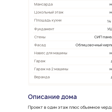
Мансарда
н
Цокольный этаж
н
Площадь кухни
14
Фундамент
У
Стены
СИП пане
Фасад
Облицовочный кирп
Навес для машины
н
Гараж
Гараж на 2 машины
н
Веранда
Описание дома
Проект в один этаж плюс объемное черд