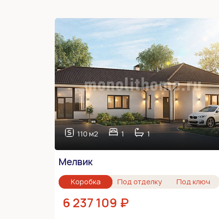
110 м2
1
1
Мелвик
Коробка
Под отделку
Под ключ
6 237 109 ₽