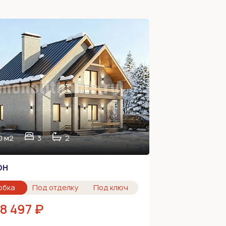
0 м2
3
2
он
обка
Под отделку
Под ключ
48 497 ₽