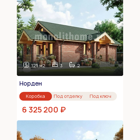
125 м2
3
2
Норден
Коробка
Под отделку
Под ключ
6 325 200 ₽