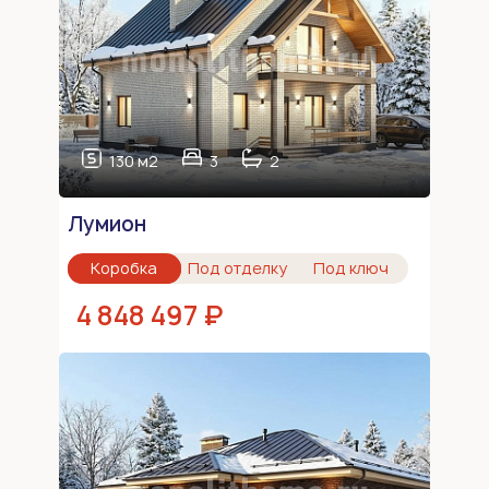
130 м2
3
2
Лумион
Коробка
Под отделку
Под ключ
4 848 497 ₽