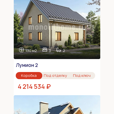
130 м2
3
2
Лумион 2
Коробка
Под отделку
Под ключ
4 214 534 ₽