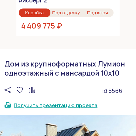
Айсберг 2
Коробка
Под отделку
Под ключ
4 409 775 ₽
Дом из крупноформатных Лумион
одноэтажный с мансардой 10х10
id 5566
Получить презентацию проекта