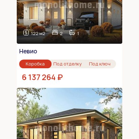
122 м2
2
1
Невио
Коробка
Под отделку
Под ключ
6 137 264 ₽