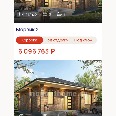
112 м2
3
1
Морвик 2
Коробка
Под отделку
Под ключ
6 096 763 ₽