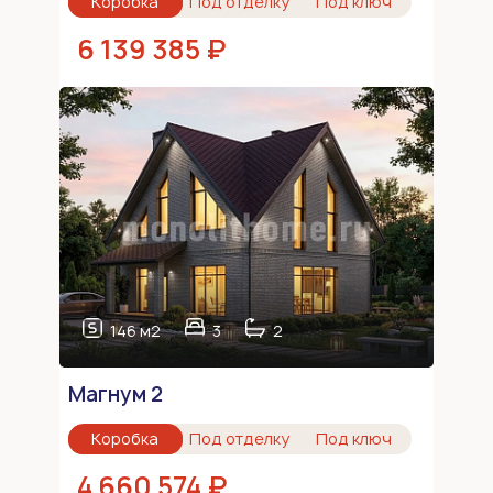
Коробка
Под отделку
Под ключ
6 139 385 ₽
146 м2
3
2
Магнум 2
Коробка
Под отделку
Под ключ
4 660 574 ₽