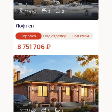
144 м2
3
2
Лофтен
Коробка
Под отделку
Под ключ
8 751 706 ₽
133 м2
3
1