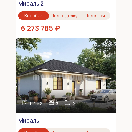
Мираль 2
Коробка
Под отделку
Под ключ
6 273 785 ₽
112 м2
3
2
Мираль