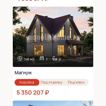
146 м2
3
2
Магнум
Коробка
Под отделку
Под ключ
5 350 207 ₽