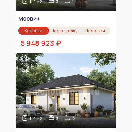
112 м2
3
1
Морвик
Коробка
Под отделку
Под ключ
5 948 923 ₽
112 м2
3
2