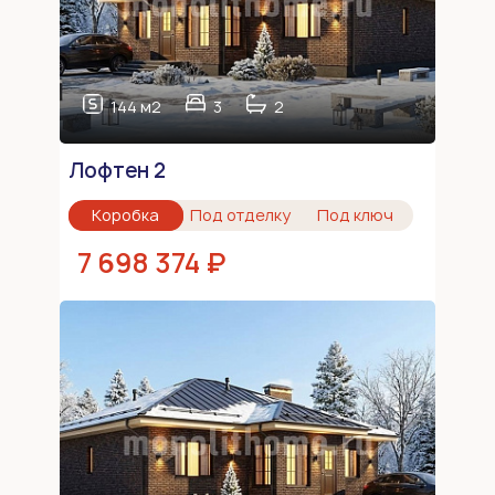
144 м2
3
2
Лофтен 2
Коробка
Под отделку
Под ключ
7 698 374 ₽