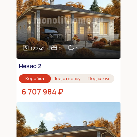
122 м2
2
1
Невио 2
Коробка
Под отделку
Под ключ
6 707 984 ₽