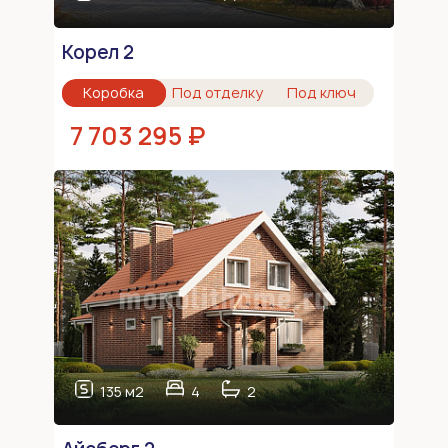
Корел 2
Коробка
Под отделку
Под ключ
7 703 295 ₽
135 м2
4
2