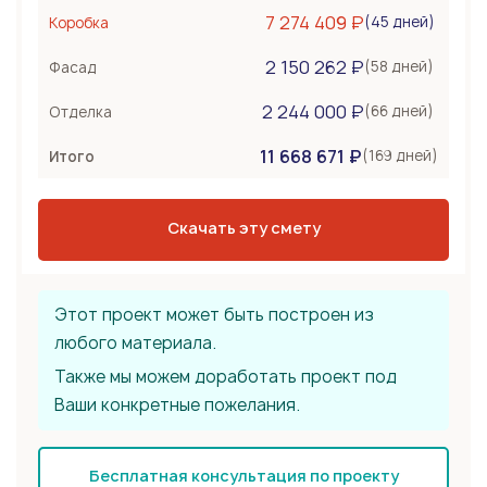
Керамоблок
7 274 409 ₽
(45 дней)
Коробка
Несъемная опалубка
2 150 262 ₽
Бетонные стены
(58 дней)
Фасад
Перекрытия
792 000 ₽
2 244 000 ₽
(66 дней)
Отделка
Монолитная плита
11 668 671 ₽
Сборное из ЖБ плит
(169 дней)
Итого
Деревянные лаги
Тип крыши
2 376 000 ₽
Скачать эту смету
Металлочерепица
Мягкая черепица
Фальцевая кровля
Этот проект может быть построен из
любого материала.
Также мы можем доработать проект под
Ваши конкретные пожелания.
Бесплатная консультация по проекту