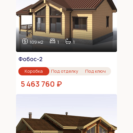
109 м2
1
1
Фобос-2
Коробка
Под отделку
Под ключ
5 463 760 ₽