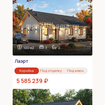
100 м2
3
2
Лаэрт
Коробка
Под отделку
Под ключ
5 585 239 ₽