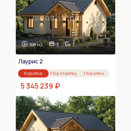
106 м2
3
1
Лаурис 2
Коробка
Под отделку
Под ключ
5 345 239 ₽