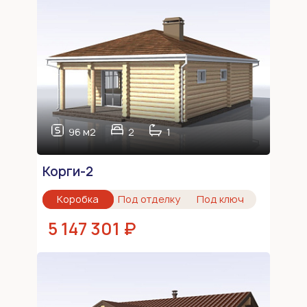
96 м2
2
1
Корги-2
Коробка
Под отделку
Под ключ
5 147 301 ₽