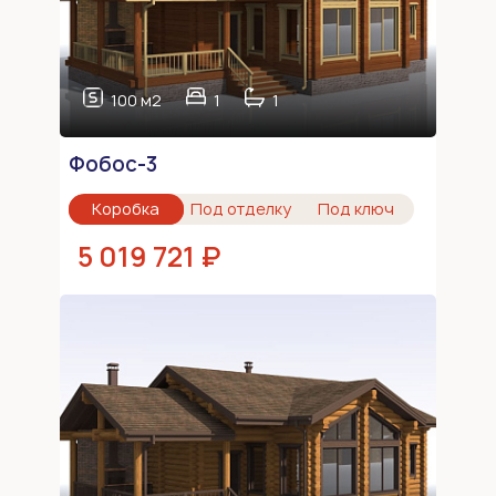
100 м2
1
1
Фобос-3
Коробка
Под отделку
Под ключ
5 019 721 ₽