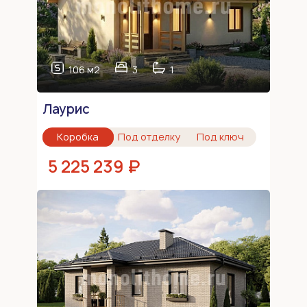
106 м2
3
1
Лаурис
Коробка
Под отделку
Под ключ
5 225 239 ₽