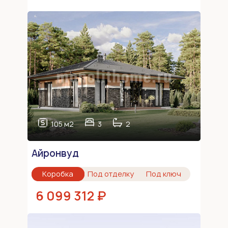
105 м2
3
2
Айронвуд
Коробка
Под отделку
Под ключ
6 099 312 ₽