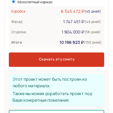
Монолитный каркас
Керамоблок
6 545 472 ₽
(45 дней)
Коробка
Несъемная опалубка
1 747 451 ₽
Бетонные стены
(49 дней)
Фасад
Перекрытия
672 000 ₽
1 904 000 ₽
(56 дней)
Отделка
Монолитная плита
10 196 923 ₽
Сборное из ЖБ плит
(150 дней)
Итого
Деревянные лаги
Тип крыши
2 016 000 ₽
Скачать эту смету
Металлочерепица
Мягкая черепица
Фальцевая кровля
Этот проект может быть построен из
любого материала.
Также мы можем доработать проект под
Ваши конкретные пожелания.