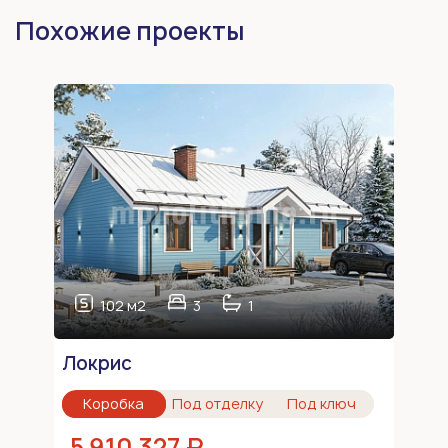
Похожие проекты
102 м2
3
1
Локрис
Коробка
Под отделку
Под ключ
5 910 327 ₽