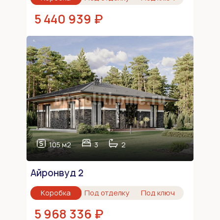
5 440 939 ₽
105 м2
3
2
Айронвуд 2
Коробка
Под отделку
Под ключ
5 968 336 ₽