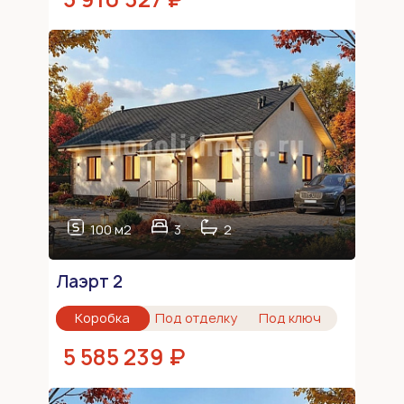
100 м2
3
2
Лаэрт 2
Коробка
Под отделку
Под ключ
5 585 239 ₽