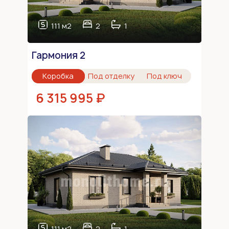
111 м2
2
1
Гармония 2
Коробка
Под отделку
Под ключ
6 315 995 ₽
111 м2
2
1