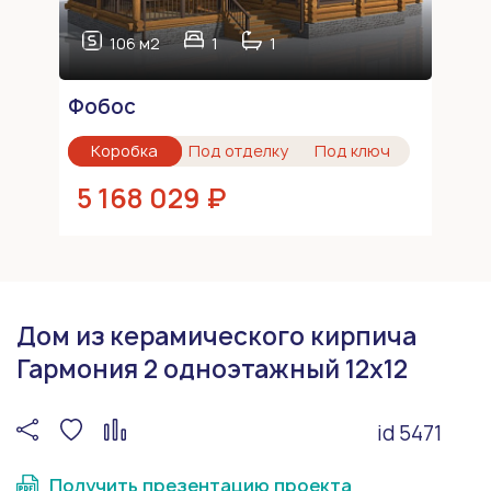
106 м2
1
1
Фобос
Коробка
Под отделку
Под ключ
5 168 029 ₽
Дом из керамического кирпича
Гармония 2 одноэтажный 12х12
id 5471
Получить презентацию проекта