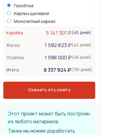
Газоблок
Кирпич щелевой
Монолитный каркас
Керамоблок
5 147 301 ₽
(45 дней)
Коробка
Несъемная опалубка
1 592 623 ₽
Бетонные стены
(42 дней)
Фасад
Перекрытия
564 000 ₽
1 598 000 ₽
(48 дней)
Отделка
Монолитная плита
8 337 924 ₽
Сборное из ЖБ плит
(135 дней)
Итого
Деревянные лаги
Тип крыши
1 692 000 ₽
Скачать эту смету
Металлочерепица
Мягкая черепица
Фальцевая кровля
Этот проект может быть построен
из любого материала.
Также мы можем доработать