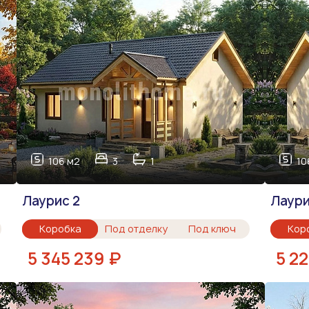
106 м2
3
1
10
Лаурис 2
Лаур
Коробка
Под отделку
Под ключ
Кор
5 345 239 ₽
5 2