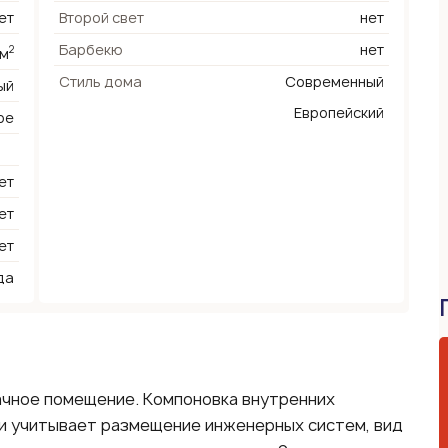
ет
Второй свет
нет
Барбекю
нет
2
 м
Стиль дома
Современный
ый
Европейский
ое
ет
ет
ет
да
ачное помещение. Компоновка внутренних
и учитывает размещение инженерных систем, вид