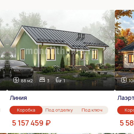
88 м2
3
1
10
Линия
Лаэрт
Коробка
Под отделку
Под ключ
Кор
5 157 459 ₽
5 5