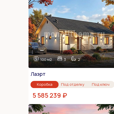
100 м2
3
2
Лаэрт
Коробка
Под отделку
Под ключ
5 585 239 ₽