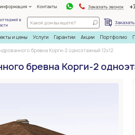
+
 информация
Контакты
Заказать звонок
коттеджей в
Заказать
ласти
екты и цены
Услуги
Гарантии
Акции
Портфолио
ндрованного бревна Корги-2 одноэтажный 12х12
ного бревна Корги-2 одноэт