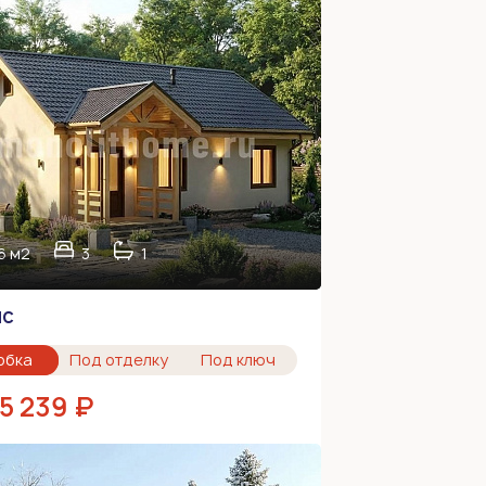
6 м2
3
1
ис
обка
Под отделку
Под ключ
25 239 ₽