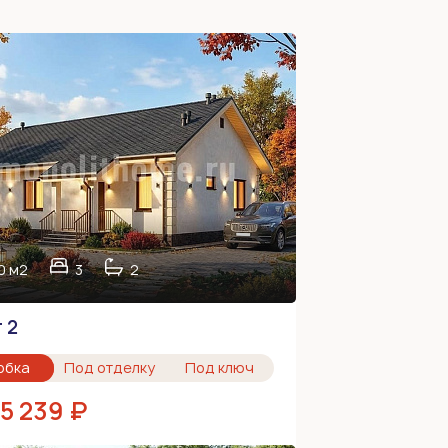
0 м2
3
2
 2
обка
Под отделку
Под ключ
85 239 ₽