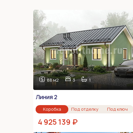
88 м2
3
1
Линия 2
Коробка
Под отделку
Под ключ
4 925 139 ₽