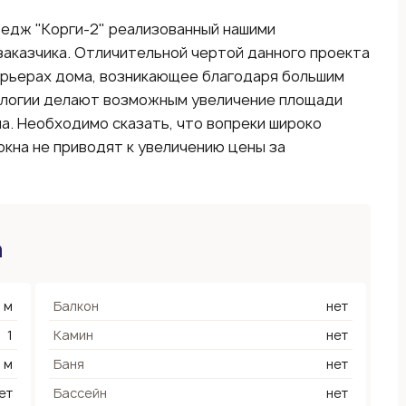
едж "Корги-2" реализованный нашими
заказчика. Отличительной чертой данного проекта
ерьерах дома, возникающее благодаря большим
ологии делают возможным увеличение площади
а. Необходимо сказать, что вопреки широко
кна не приводят к увеличению цены за
а
 м
Балкон
нет
1
Камин
нет
8 м
Баня
нет
ет
Бассейн
нет