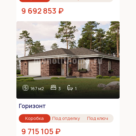
9 692 853 ₽
167 м2
3
1
Горизонт
Коробка
Под отделку
Под ключ
9 715 105 ₽