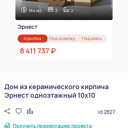
164 м2
3
2
Эрнест
Коробка
Под отделку
Под ключ
8 411 737 ₽
Дом из керамического кирпича
Эрнест одноэтажный 10х10
id 2827
Получить презентацию проекта