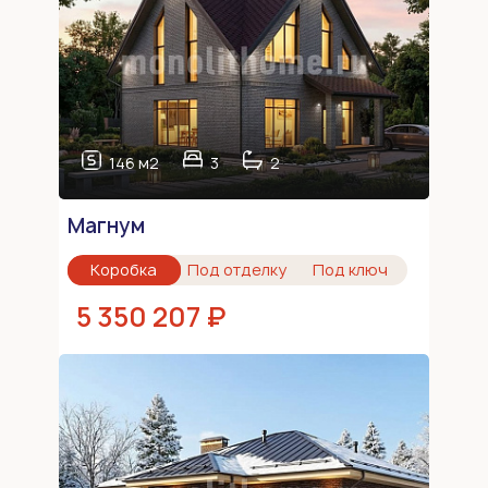
146 м2
3
2
Магнум
Коробка
Под отделку
Под ключ
5 350 207 ₽