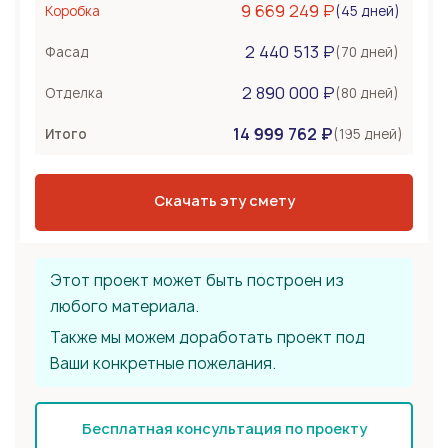
9 669 249 ₽
(45 дней)
Коробка
Несъемная опалубка
2 440 513 ₽
Бетонные стены
(70 дней)
Фасад
Перекрытия
1 020 000 ₽
2 890 000 ₽
(80 дней)
Отделка
Монолитная плита
14 999 762 ₽
Сборное из ЖБ плит
(195 дней)
Итого
Деревянные лаги
Тип крыши
3 060 000 ₽
Скачать эту смету
Металлочерепица
Мягкая черепица
Фальцевая кровля
Этот проект может быть построен из
любого материала.
Также мы можем доработать проект под
Ваши конкретные пожелания.
Бесплатная консультация по проекту