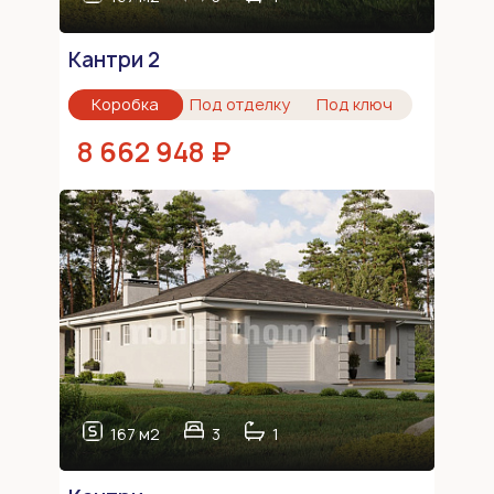
Кантри 2
Коробка
Под отделку
Под ключ
8 662 948 ₽
167 м2
3
1