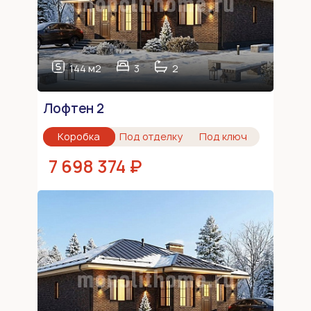
144 м2
3
2
Лофтен 2
Коробка
Под отделку
Под ключ
7 698 374 ₽