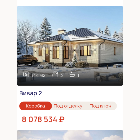
144 м2
3
1
Вивар 2
Коробка
Под отделку
Под ключ
8 078 534 ₽