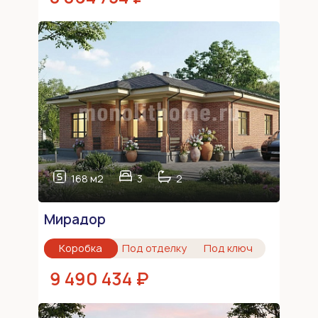
168 м2
3
2
Мирадор
Коробка
Под отделку
Под ключ
9 490 434 ₽