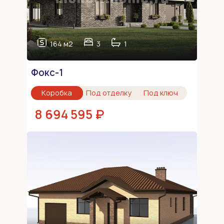
164 м2
3
1
Фокс-1
Коробка
Под отделку
Под ключ
8 694 595 ₽