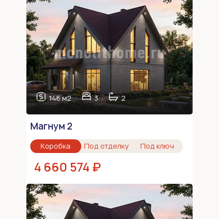
146 м2
3
2
Магнум 2
Коробка
Под отделку
Под ключ
4 660 574 ₽