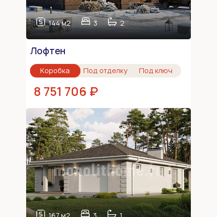
144 м2
3
2
Лофтен
Коробка
Под отделку
Под ключ
8 751 706 ₽
167 м2
3
1