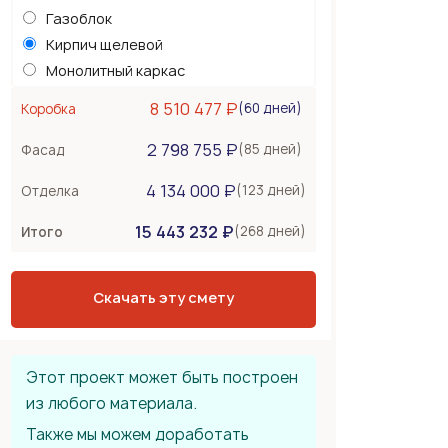
Газоблок
Кирпич щелевой
Монолитный каркас
Керамоблок
8 510 477 ₽
(60 дней)
Коробка
Несъемная опалубка
2 798 755 ₽
Бетонные стены
(85 дней)
Фасад
Перекрытия
1 392 000 ₽
4 134 000 ₽
(123 дней)
Отделка
Монолитная плита
15 443 232 ₽
Сборное из ЖБ плит
(268 дней)
Итого
Деревянные лаги
Тип крыши
2 088 000 ₽
Скачать эту смету
Металлочерепица
Мягкая черепица
Фальцевая кровля
Этот проект может быть построен
из любого материала.
Также мы можем доработать