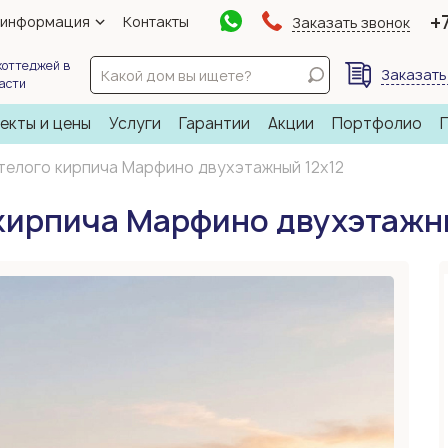
+
 информация
Контакты
Заказать звонок
коттеджей в
Заказать
ласти
екты и цены
Услуги
Гарантии
Акции
Портфолио
телого кирпича Марфино двухэтажный 12х12
кирпича Марфино двухэтажн