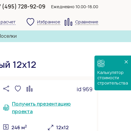
7 (495) 728-92-09
Ежедневно 10.00-18.00
 расчет
Избранное
Сравнение
Поселки
ый 12х12
Калькулятор
стоимости
строительства
id 969
Получить презентацию
проекта
2
246 м
12х12