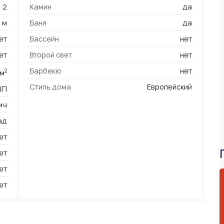
2
Камин
да
 м
Баня
да
ет
Бассейн
нет
ет
Второй свет
нет
Барбекю
нет
2
 м
Стиль дома
Европейский
ШП
ич
ад
ет
ет
ет
ет