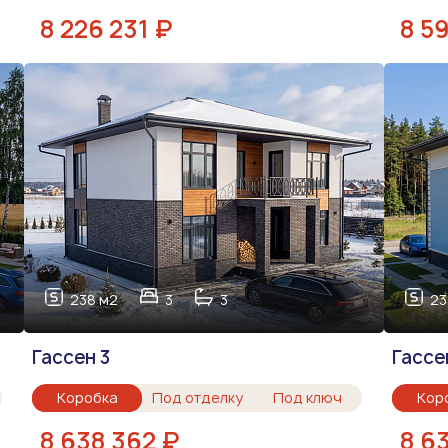
8 226 231 ₽
8 5
238 м2
3
3
23
Гассен 3
Гассе
Коробка
Под отделку
Под ключ
Кор
8 638 362 ₽
8 6