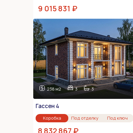
9 015 831 ₽
238 м2
3
3
Гассен 4
Коробка
Под отделку
Под ключ
8 832 867 ₽