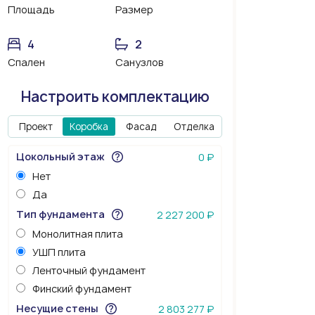
Площадь
Размер
4
2
Спален
Санузлов
Настроить комплектацию
Проект
Коробка
Фасад
Отделка
Цокольный этаж
0 ₽
Нет
Да
Тип фундамента
2 227 200 ₽
Монолитная плита
УШП плита
Ленточный фундамент
Финский фундамент
Несущие стены
2 803 277 ₽