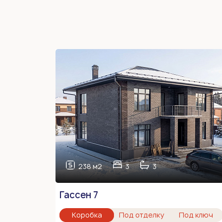
238 м2
3
3
Гассен 7
Коробка
Под отделку
Под ключ