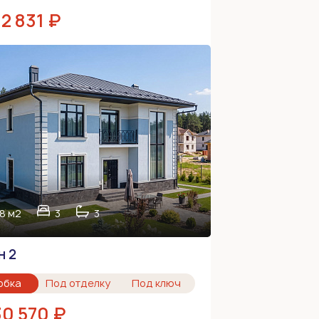
92 831 ₽
8 м2
3
3
н 2
обка
Под отделку
Под ключ
30 570 ₽