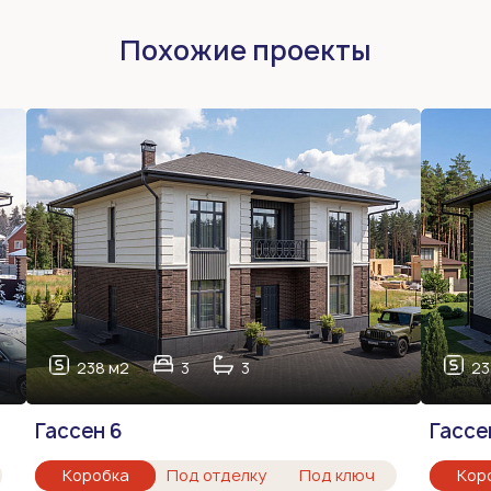
Похожие проекты
238 м2
3
3
23
Гассен 6
Гассе
Коробка
Под отделку
Под ключ
Кор