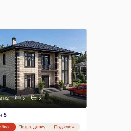
8 м2
3
3
н 5
обка
Под отделку
Под ключ