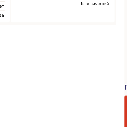
Классический
ет
да