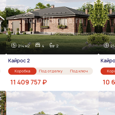
214 м2
4
2
21
Кайрос 2
Кайр
Коробка
Под отделку
Под ключ
Кор
11 409 757 ₽
10 6