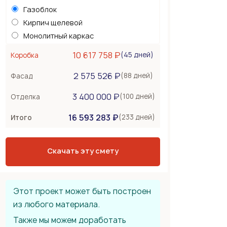
Газоблок
Кирпич щелевой
Монолитный каркас
Керамоблок
10 617 758 ₽
(45 дней)
Коробка
Несъемная опалубка
2 575 526 ₽
Бетонные стены
(88 дней)
Фасад
Перекрытия
1 200 000 ₽
3 400 000 ₽
(100 дней)
Отделка
Монолитная плита
16 593 283 ₽
Сборное из ЖБ плит
(233 дней)
Итого
Деревянные лаги
Тип крыши
3 600 000 ₽
Скачать эту смету
Металлочерепица
Мягкая черепица
Фальцевая кровля
Этот проект может быть построен
из любого материала.
Также мы можем доработать