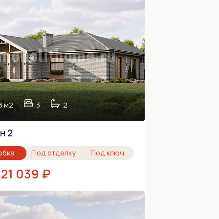
3 м2
3
2
н 2
обка
Под отделку
Под ключ
021 039 ₽