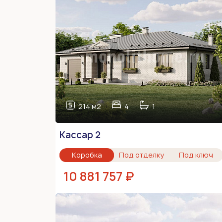
214 м2
4
1
Кассар 2
Коробка
Под отделку
Под ключ
10 881 757 ₽