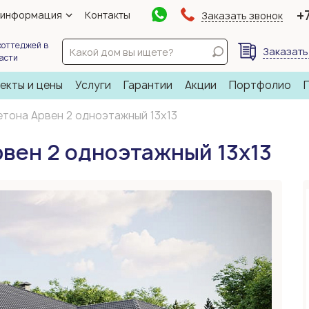
+
 информация
Контакты
Заказать звонок
коттеджей в
Заказать
ласти
екты и цены
Услуги
Гарантии
Акции
Портфолио
етона Арвен 2 одноэтажный 13х13
рвен 2 одноэтажный 13х13