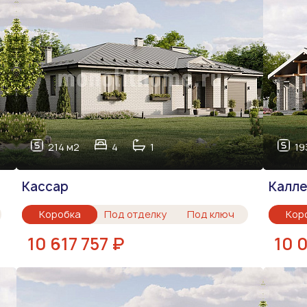
214 м2
4
1
19
Кассар
Калле
Коробка
Под отделку
Под ключ
Кор
10 617 757 ₽
10 