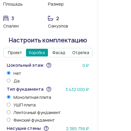
Площадь
Размер
3
2
Спален
Санузлов
Настроить комплектацию
Проект
Коробка
Фасад
Отделка
Цокольный этаж
0 ₽
Нет
Да
Тип фундамента
3 432 000 ₽
Монолитная плита
УШП плита
Ленточный фундамент
Финский фундамент
Несущие стены
2 385 758 ₽