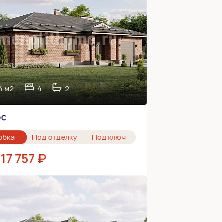
4 м2
4
2
ос
обка
Под отделку
Под ключ
17 757 ₽