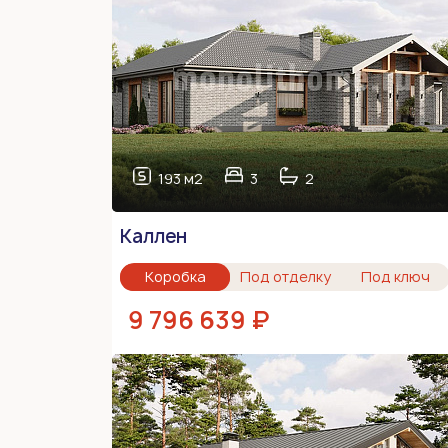
193 м2
3
2
Каллен
Коробка
Под отделку
Под ключ
9 796 639 ₽