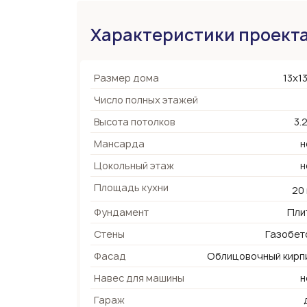
Характеристики проект
Размер дома
13х13
Число полных этажей
Высота потолков
3.
Мансарда
н
Цокольный этаж
н
Площадь кухни
20
Фундамент
Пли
Стены
Газобет
Фасад
Облицовочный кирп
Навес для машины
н
Гараж