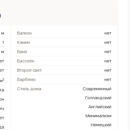
а
 м
Балкон
нет
1
Камин
нет
2 м
Баня
нет
ет
Бассейн
нет
ет
Второй свет
нет
Барбекю
нет
2
 м
Стиль дома
Современный
та
Голландский
он
Английский
ич
Минимализм
ет
Немецкий
да