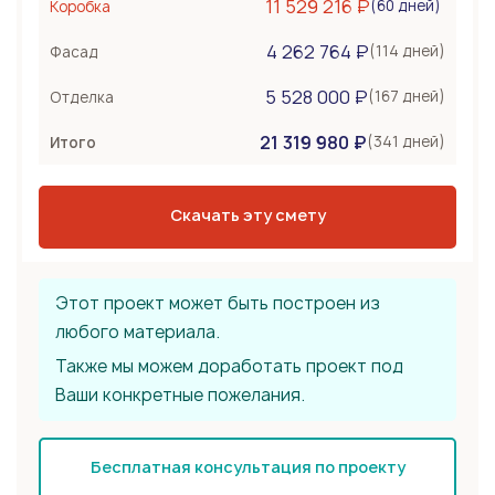
11 529 216 ₽
(60 дней)
Коробка
Несъемная опалубка
4 262 764 ₽
Бетонные стены
(114 дней)
Фасад
Перекрытия
1 884 000 ₽
5 528 000 ₽
(167 дней)
Отделка
Монолитная плита
21 319 980 ₽
Сборное из ЖБ плит
(341 дней)
Итого
Деревянные лаги
Тип крыши
2 826 000 ₽
Скачать эту смету
Металлочерепица
Мягкая черепица
Фальцевая кровля
Этот проект может быть построен из
любого материала.
Также мы можем доработать проект под
Ваши конкретные пожелания.
Бесплатная консультация по проекту