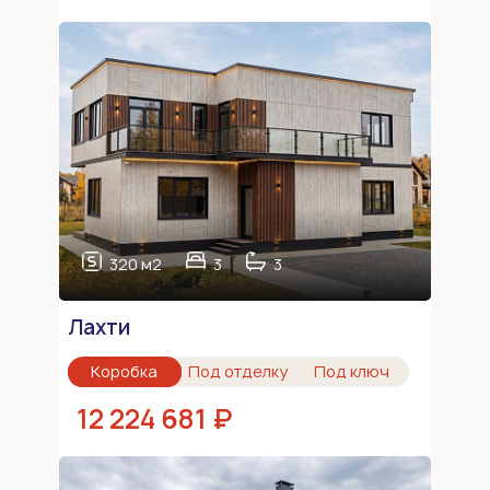
320 м2
3
3
Лахти
Коробка
Под отделку
Под ключ
12 224 681 ₽