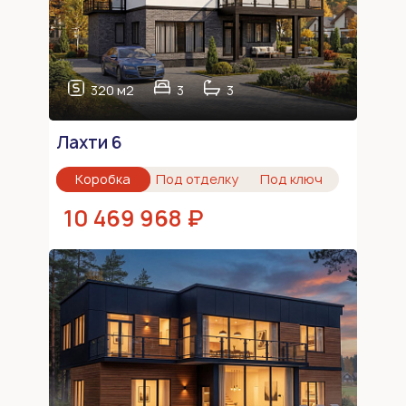
320 м2
3
3
Лахти 6
Коробка
Под отделку
Под ключ
10 469 968 ₽