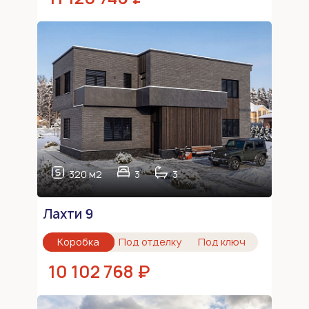
320 м2
3
3
Лахти 9
Коробка
Под отделку
Под ключ
10 102 768 ₽