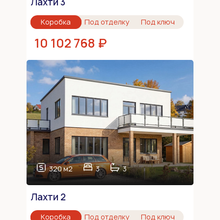
Лахти 3
Коробка
Под отделку
Под ключ
10 102 768 ₽
320 м2
3
3
Лахти 2
Коробка
Под отделку
Под ключ