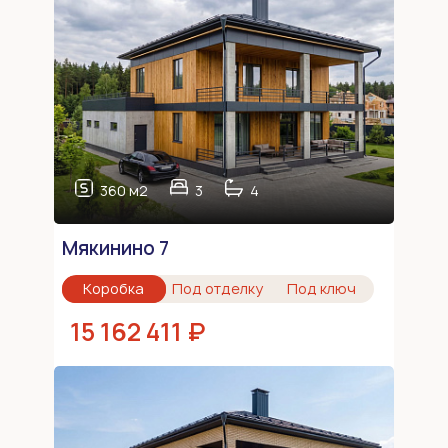
360 м2
3
4
Мякинино 7
Коробка
Под отделку
Под ключ
15 162 411 ₽