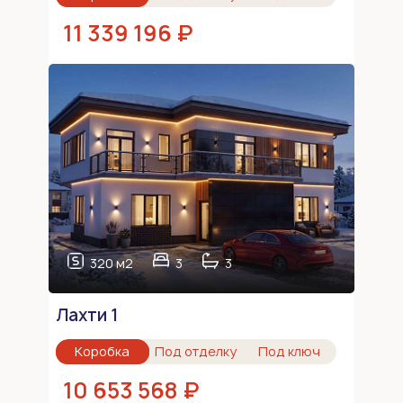
11 339 196 ₽
320 м2
3
3
Лахти 1
Коробка
Под отделку
Под ключ
10 653 568 ₽