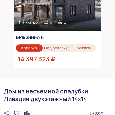
360 м2
3
4
Мякинино 6
Коробка
Под отделку
Под ключ
14 397 323 ₽
Дом из несъемной опалубки
Ливадия двухэтажный 14х14
id 899