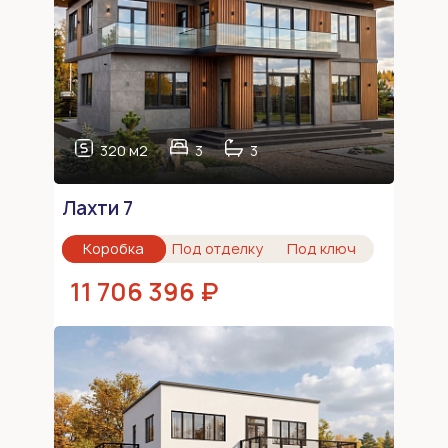
320 м2
3
3
Лахти 7
Коробка
Под отделку
Под ключ
11 706 396 ₽