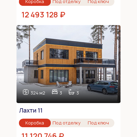
Коробка
Под отделку
Под ключ
12 493 128 ₽
324 м2
3
3
Лахти 11
Коробка
Под отделку
Под ключ
11 120 746 ₽