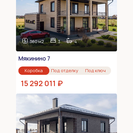
360 м2
3
4
Мякинино 7
Коробка
Под отделку
Под ключ
15 292 011 ₽