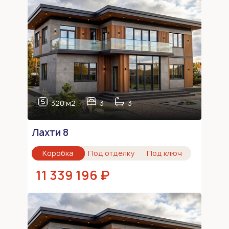
320 м2
3
3
Лахти 8
Коробка
Под отделку
Под ключ
11 339 196 ₽