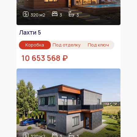
320 м2
3
3
Лахти 5
Коробка
Под отделку
Под ключ
10 653 568 ₽
320 м2
3
3