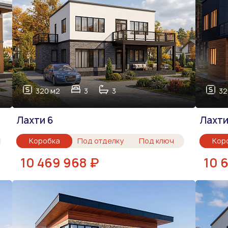
320 м2
3
3
32
Лахти 6
Лахти
Коробка
Под отделку
Под ключ
Кор
10 469 968 ₽
10 