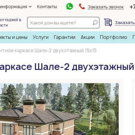
+
 информация
Контакты
Заказать звонок
коттеджей в
Заказать
ласти
екты и цены
Услуги
Гарантии
Акции
Портфолио
итном каркасе Шале-2 двухэтажный 15х15
аркасе Шале-2 двухэтажный 