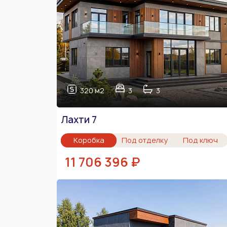
320 м2
3
3
Лахти 7
Коробка
Под отделку
Под ключ
11 706 396 ₽