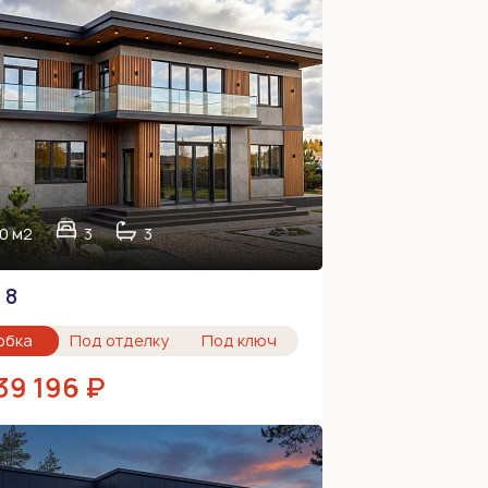
0 м2
3
3
 8
обка
Под отделку
Под ключ
39 196 ₽