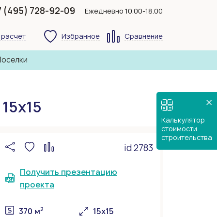
7 (495) 728-92-09
Ежедневно 10.00-18.00
 расчет
Избранное
Сравнение
Поселки
15х15
Калькулятор
стоимости
строительства
id 2783
Получить презентацию
проекта
2
370 м
15х15