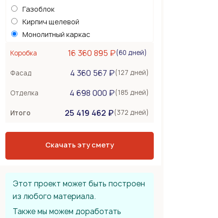
Газоблок
Кирпич щелевой
Монолитный каркас
Керамоблок
16 360 895 ₽
(60 дней)
Коробка
Несъемная опалубка
4 360 567 ₽
Бетонные стены
(127 дней)
Фасад
Перекрытия
2 089 000 ₽
4 698 000 ₽
(185 дней)
Отделка
Монолитная плита
25 419 462 ₽
Сборное из ЖБ плит
(372 дней)
Итого
Деревянные лаги
Тип крыши
2 286 000 ₽
Скачать эту смету
Металлочерепица
Мягкая черепица
Фальцевая кровля
Этот проект может быть построен
из любого материала.
Также мы можем доработать