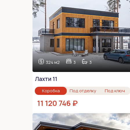
324 м2
3
3
Лахти 11
Коробка
Под отделку
Под ключ
11 120 746 ₽