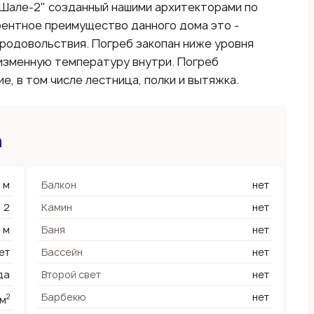
"Шале-2" созданный нашими архитекторами по
рентное преимущество данного дома это -
продовольствия. Погреб закопан ниже уровня
изменную температуру внутри. Погреб
е, в том числе лестница, полки и вытяжка.
а
 м
Балкон
нет
2
Камин
нет
4 м
Баня
нет
ет
Бассейн
нет
да
Второй свет
нет
Барбекю
нет
2
 м