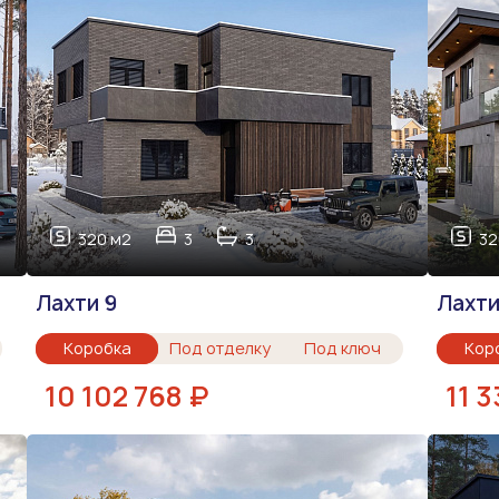
320 м2
3
3
32
Лахти 9
Лахти
Коробка
Под отделку
Под ключ
Кор
10 102 768 ₽
11 3