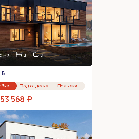
0 м2
3
3
 5
обка
Под отделку
Под ключ
653 568 ₽