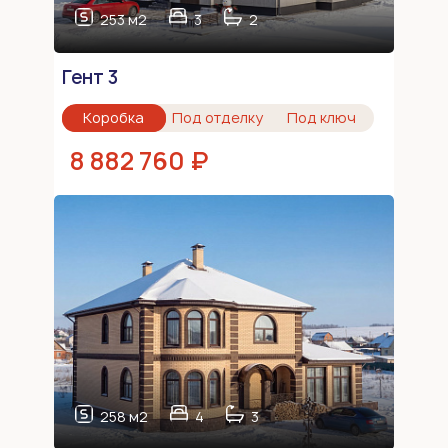
253 м2
3
2
Гент 3
Коробка
Под отделку
Под ключ
8 882 760 ₽
258 м2
4
3