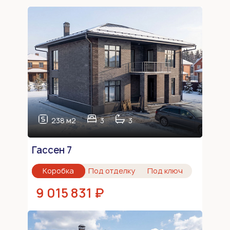
238 м2
3
3
Гассен 7
Коробка
Под отделку
Под ключ
9 015 831 ₽