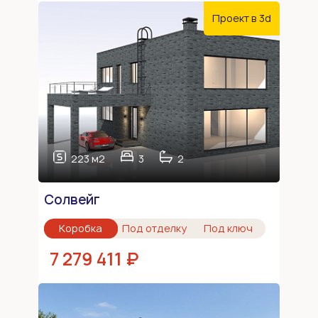
Проект в 3d
223 м2
3
2
Солвейг
Коробка
Под отделку
Под ключ
7 279 411 ₽