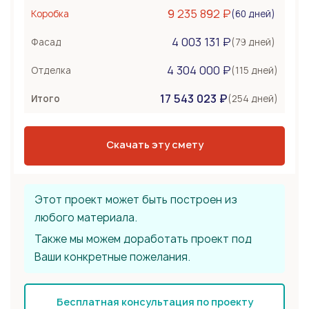
Керамоблок
9 235 892 ₽
(60 дней)
Коробка
Несъемная опалубка
4 003 131 ₽
Бетонные стены
(79 дней)
Фасад
Перекрытия
1 452 000 ₽
4 304 000 ₽
(115 дней)
Отделка
Монолитная плита
17 543 023 ₽
Сборное из ЖБ плит
(254 дней)
Итого
Деревянные лаги
Тип крыши
2 178 000 ₽
Скачать эту смету
Металлочерепица
Мягкая черепица
Фальцевая кровля
Этот проект может быть построен из
любого материала.
Также мы можем доработать проект под
Ваши конкретные пожелания.
Бесплатная консультация по проекту