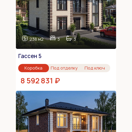
238 м2
3
3
Гассен 5
Коробка
Под отделку
Под ключ
8 592 831 ₽