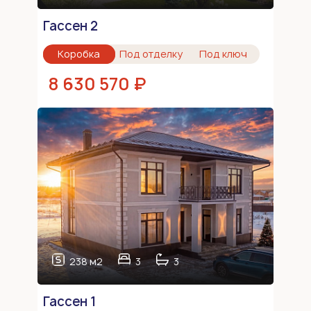
Гассен 2
Коробка
Под отделку
Под ключ
8 630 570 ₽
238 м2
3
3
Гассен 1