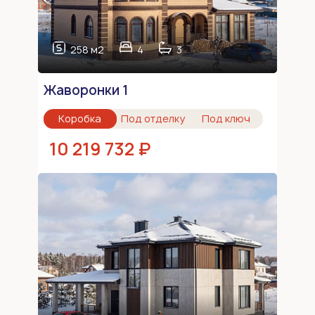
258 м2
4
3
Жаворонки 1
Коробка
Под отделку
Под ключ
10 219 732 ₽