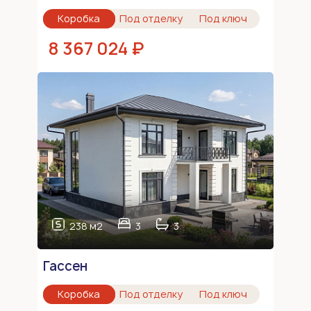
Коробка
Под отделку
Под ключ
8 367 024 ₽
238 м2
3
3
Гассен
Коробка
Под отделку
Под ключ