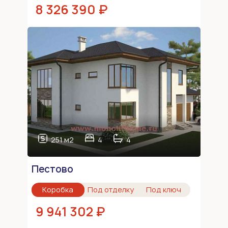
8 326 390 ₽
251 м2
4
4
Пестово
Коробка
Под отделку
Под ключ
9 941 302 ₽