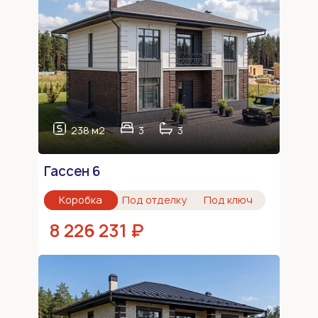
238 м2
3
3
Гассен 6
Коробка
Под отделку
Под ключ
8 226 231 ₽