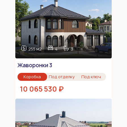
255 м2
4
3
Жаворонки 3
Коробка
Под отделку
Под ключ
10 065 530 ₽