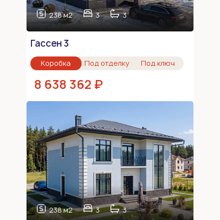
238 м2
3
3
Гассен 3
Коробка
Под отделку
Под ключ
8 638 362 ₽
238 м2
3
3