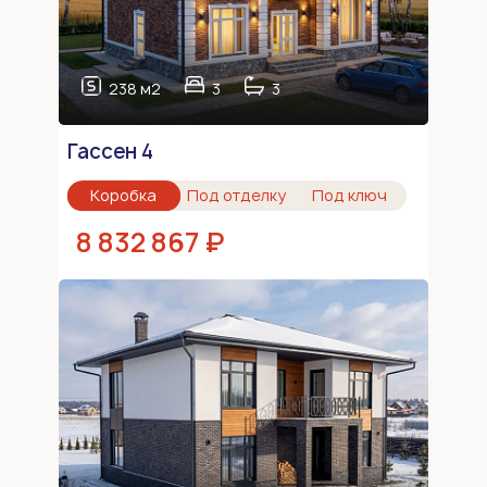
238 м2
3
3
Гассен 4
Коробка
Под отделку
Под ключ
8 832 867 ₽