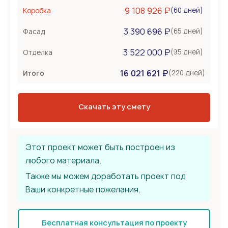
Керамоблок
9 108 926 ₽
(60 дней)
Коробка
Несъемная опалубка
3 390 696 ₽
Бетонные стены
(65 дней)
Фасад
Перекрытия
1 176 000 ₽
3 522 000 ₽
(95 дней)
Отделка
Монолитная плита
16 021 621 ₽
Сборное из ЖБ плит
(220 дней)
Итого
Деревянные лаги
Тип крыши
1 764 000 ₽
Скачать эту смету
Металлочерепица
Мягкая черепица
Фальцевая кровля
Этот проект может быть построен из
любого материала.
Также мы можем доработать проект под
Ваши конкретные пожелания.
Бесплатная консультация по проекту