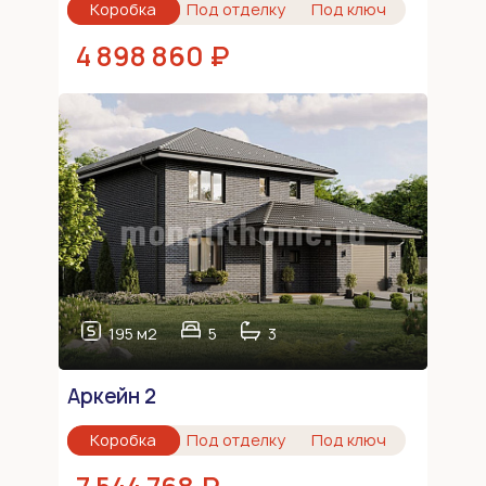
Коробка
Под отделку
Под ключ
4 898 860 ₽
195 м2
5
3
Аркейн 2
Коробка
Под отделку
Под ключ