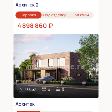
Архитек 2
Коробка
Под отделку
Под ключ
4 898 860 ₽
165 м2
4
3
Архитек