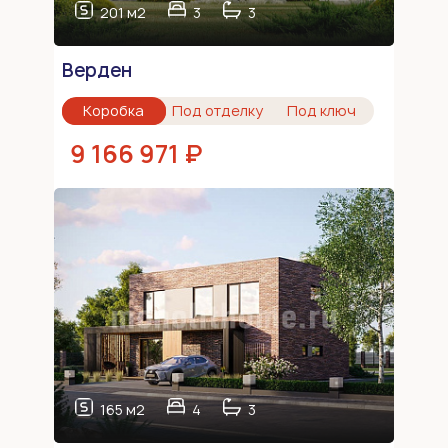
201 м2
3
3
Верден
Коробка
Под отделку
Под ключ
9 166 971 ₽
165 м2
4
3