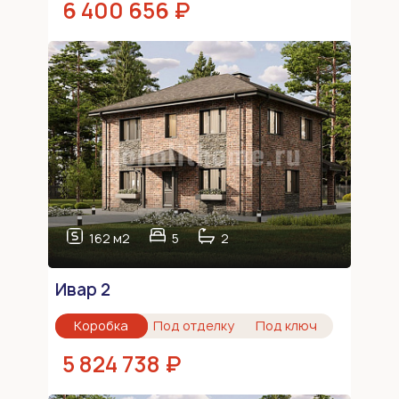
6 400 656 ₽
162 м2
5
2
Ивар 2
Коробка
Под отделку
Под ключ
5 824 738 ₽