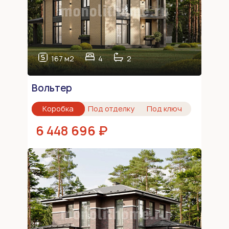
167 м2
4
2
Вольтер
Коробка
Под отделку
Под ключ
6 448 696 ₽