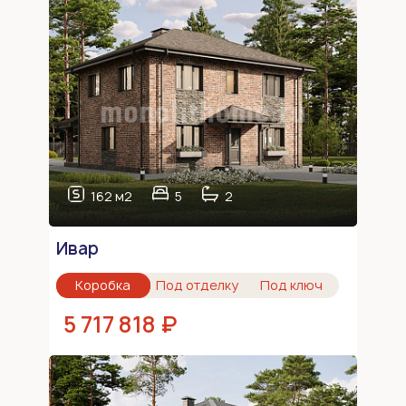
162 м2
5
2
Ивар
Коробка
Под отделку
Под ключ
5 717 818 ₽