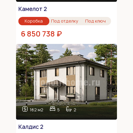
Камелот 2
Коробка
Под отделку
Под ключ
6 850 738 ₽
162 м2
5
2
Калдис 2