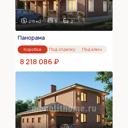
215 м2
5
2
Панорама
Коробка
Под отделку
Под ключ
8 218 086 ₽