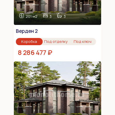
201 м2
3
3
Верден 2
Коробка
Под отделку
Под ключ
8 286 477 ₽