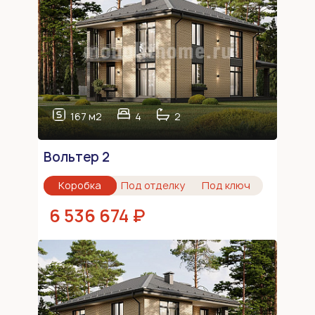
167 м2
4
2
Вольтер 2
Коробка
Под отделку
Под ключ
6 536 674 ₽