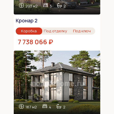
203 м2
3
2
Кронар 2
Коробка
Под отделку
Под ключ
7 738 066 ₽
167 м2
4
2