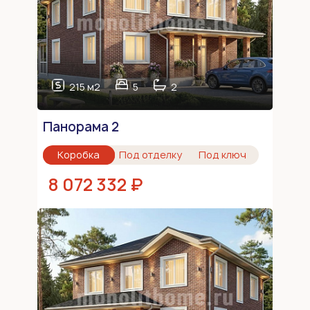
215 м2
5
2
Панорама 2
Коробка
Под отделку
Под ключ
8 072 332 ₽