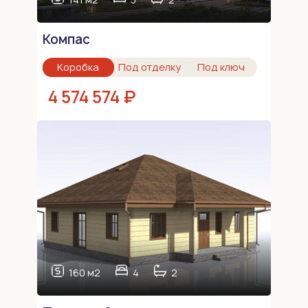
Компас
Коробка
Под отделку
Под ключ
4 574 574 ₽
160 м2
4
2