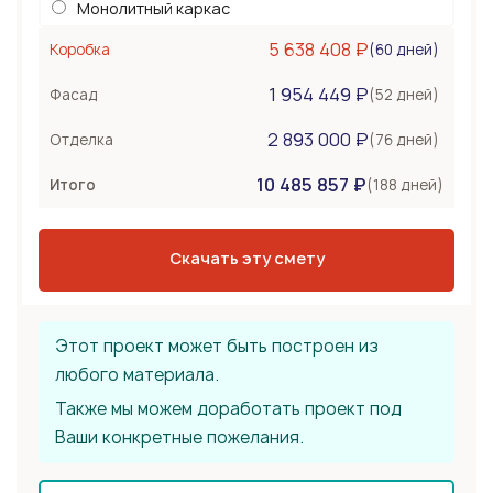
Монолитный каркас
Керамоблок
5 638 408 ₽
(60 дней)
Коробка
Несъемная опалубка
1 954 449 ₽
Бетонные стены
(52 дней)
Фасад
Перекрытия
477 000 ₽
2 893 000 ₽
(76 дней)
Отделка
Монолитная плита
10 485 857 ₽
Сборное из ЖБ плит
(188 дней)
Итого
Деревянные лаги
Тип крыши
1 717 200 ₽
Скачать эту смету
Металлочерепица
Мягкая черепица
Фальцевая кровля
Этот проект может быть построен из
любого материала.
Также мы можем доработать проект под
Ваши конкретные пожелания.