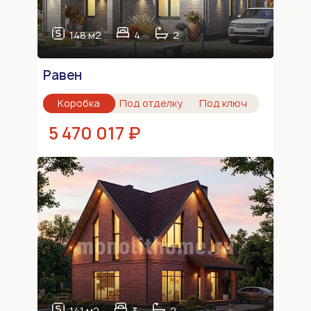
148 м2
4
2
Равен
Коробка
Под отделку
Под ключ
5 470 017 ₽
141 м2
3
2