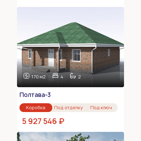
170 м2
4
2
Полтава-3
Коробка
Под отделку
Под ключ
5 927 546 ₽