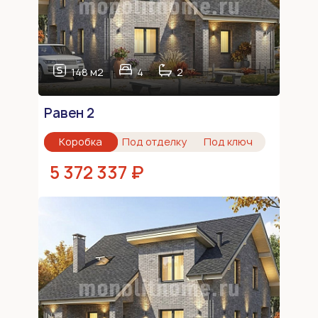
148 м2
4
2
Равен 2
Коробка
Под отделку
Под ключ
5 372 337 ₽