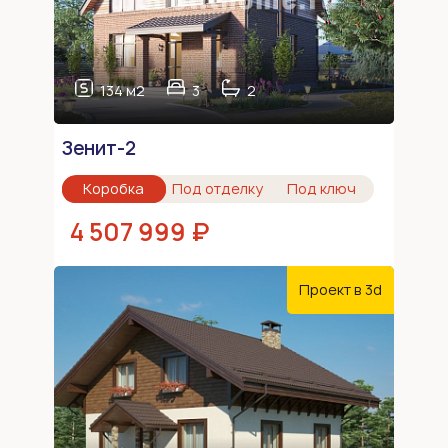
134 м2
3
2
Зенит-2
Коробка
Под отделку
Под ключ
4 507 999 ₽
Проект в 3d