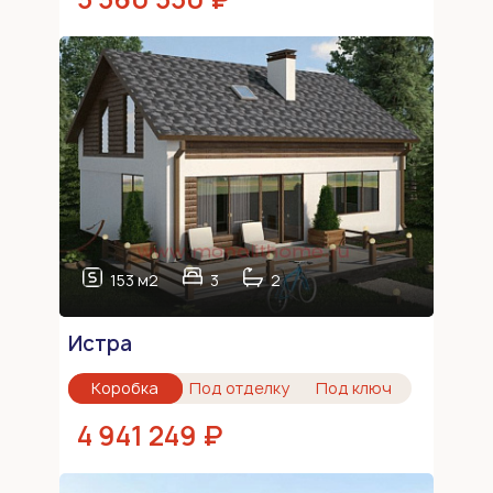
153 м2
3
2
Истра
Коробка
Под отделку
Под ключ
4 941 249 ₽