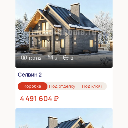
130 м2
3
2
Селвин 2
Коробка
Под отделку
Под ключ
4 491 604 ₽