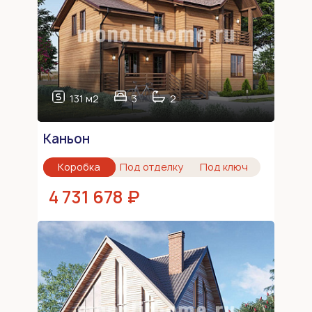
131 м2
3
2
Каньон
Коробка
Под отделку
Под ключ
4 731 678 ₽