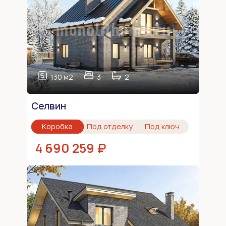
130 м2
3
2
Селвин
Коробка
Под отделку
Под ключ
4 690 259 ₽