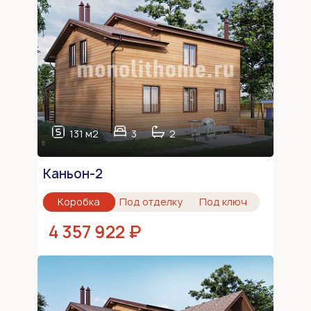
131 м2
3
2
Каньон-2
Коробка
Под отделку
Под ключ
4 357 922 ₽