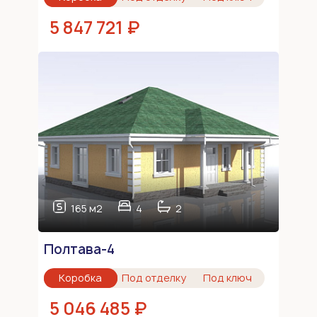
5 847 721 ₽
165 м2
4
2
Полтава-4
Коробка
Под отделку
Под ключ
5 046 485 ₽