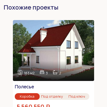
Похожие проекты
163 м2
3
2
Полесье
Коробка
Под отделку
Под ключ
5 560 550 ₽