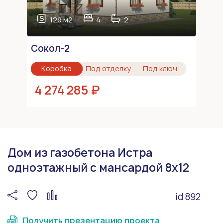
129 м2
4
2
Сокол-2
Коробка
Под отделку
Под ключ
4 274 285 ₽
Дом из газобетона Истра
одноэтажный с мансардой 8x12
id 892
Получить презентацию проекта