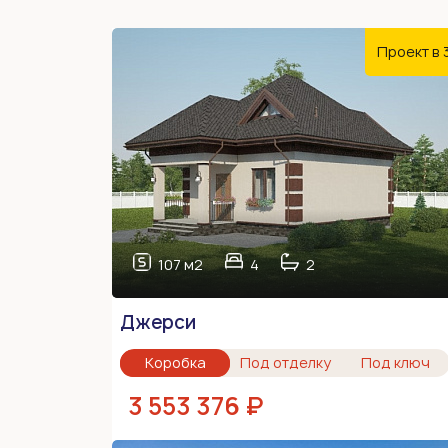
Проект в 
107 м2
4
2
Джерси
Коробка
Под отделку
Под ключ
3 553 376 ₽