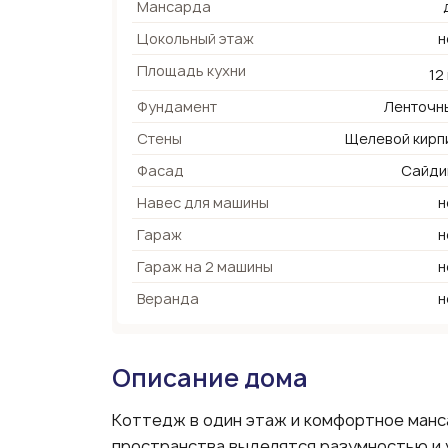
Мансарда
Цокольный этаж
н
Площадь кухни
12
Фундамент
Ленточн
Стены
Щелевой кирп
Фасад
Сайди
Навес для машины
н
Гараж
н
Гараж на 2 машины
н
Веранда
н
Описание дома
Коттедж в один этаж и комфортное манс
пространства выделятся разумностью и 