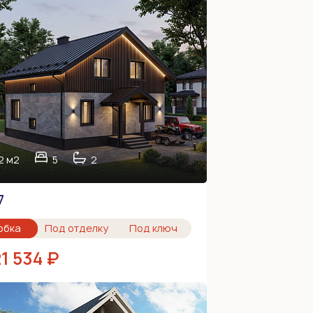
2 м2
5
2
7
обка
Под отделку
Под ключ
1 534 ₽