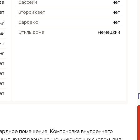
да
Бассейн
нет
ет
Второй свет
нет
Барбекю
нет
2
 м
Стиль дома
Немецкий
ый
ич
нг
ет
ет
ет
ет
ардное помещение. Компоновка внутреннего
учитывает размещение инженерных систем, вид