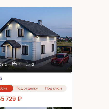
0 м2
4
2
3
обка
Под отделку
Под ключ
65 729 ₽