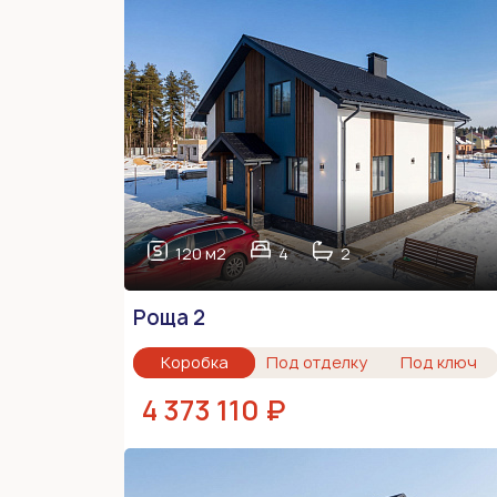
120 м2
4
2
Роща 2
Коробка
Под отделку
Под ключ
4 373 110 ₽