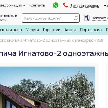
+
 информация
Контакты
Заказать звонок
коттеджей в
Заказать
ласти
екты и цены
Услуги
Гарантии
Акции
Портфолио
ого кирпича Игнатово-2 одноэтажный с мансардой 8х8
пича Игнатово-2 одноэтажны