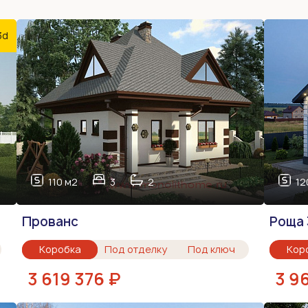
3d
110 м2
3
2
12
Прованс
Роща 
Коробка
Под отделку
Под ключ
Кор
3 619 376 ₽
3 9