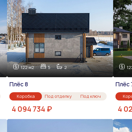
122 м2
5
2
12
Плёс 8
Плёс 
Коробка
Под отделку
Под ключ
Кор
4 094 734 ₽
4 02