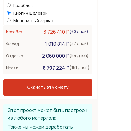
Газоблок
Кирпич щелевой
Монолитный каркас
Керамоблок
3 726 410 ₽
(60 дней)
Коробка
Несъемная опалубка
1 010 814 ₽
Бетонные стены
(37 дней)
Фасад
Перекрытия
330 000 ₽
2 060 000 ₽
(54 дней)
Отделка
Монолитная плита
6 797 224 ₽
Сборное из ЖБ плит
(151 дней)
Итого
Деревянные лаги
Тип крыши
1 188 000 ₽
Скачать эту смету
Металлочерепица
Мягкая черепица
Фальцевая кровля
Этот проект может быть построен
из любого материала.
Также мы можем доработать