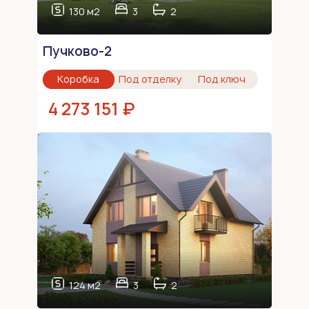
130 м2
3
2
Пучково-2
Коробка
Под отделку
Под ключ
4 273 151 ₽
124 м2
3
2