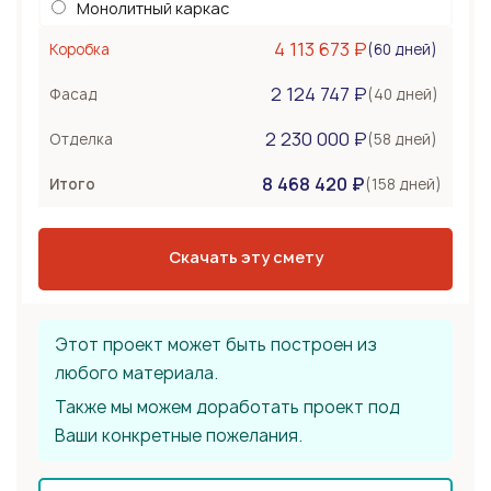
Монолитный каркас
Керамоблок
4 113 673 ₽
(60 дней)
Коробка
Несъемная опалубка
2 124 747 ₽
Бетонные стены
(40 дней)
Фасад
Перекрытия
360 000 ₽
2 230 000 ₽
(58 дней)
Отделка
Монолитная плита
8 468 420 ₽
Сборное из ЖБ плит
(158 дней)
Итого
Деревянные лаги
Тип крыши
1 296 000 ₽
Скачать эту смету
Металлочерепица
Мягкая черепица
Фальцевая кровля
Этот проект может быть построен из
любого материала.
Также мы можем доработать проект под
Ваши конкретные пожелания.