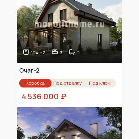
124 м2
3
2
Очаг-2
Коробка
Под отделку
Под ключ
4 536 000 ₽