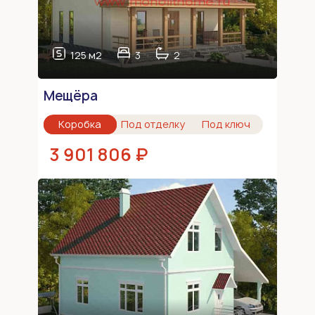
125 м2
3
2
Мещёра
Коробка
Под отделку
Под ключ
3 901 806 ₽