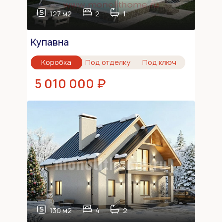
127 м2
2
1
Купавна
Коробка
Под отделку
Под ключ
5 010 000 ₽
130 м2
4
2