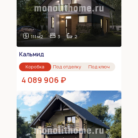
111 м2
3
2
Кальмид
Коробка
Под отделку
Под ключ
4 089 906 ₽