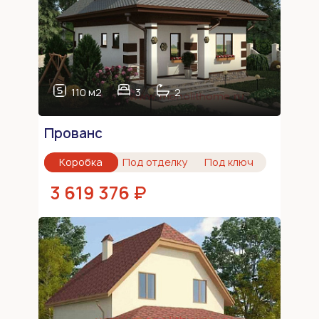
110 м2
3
2
Прованс
Коробка
Под отделку
Под ключ
3 619 376 ₽