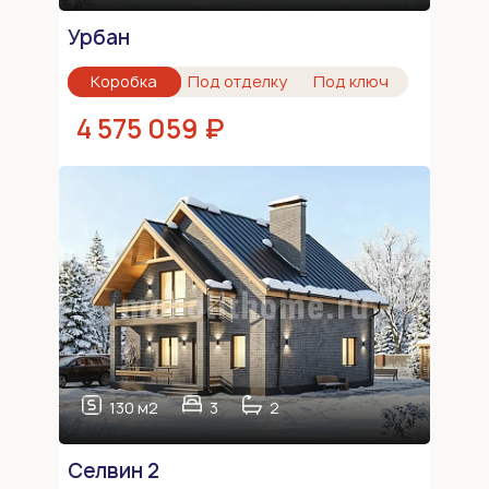
Урбан
Коробка
Под отделку
Под ключ
4 575 059 ₽
130 м2
3
2
Селвин 2