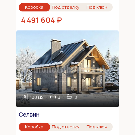
Коробка
Под отделку
Под ключ
4 491 604 ₽
130 м2
3
2
Селвин
Коробка
Под отделку
Под ключ