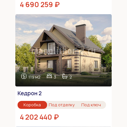
4 690 259 ₽
119 м2
3
2
Кедрон 2
Коробка
Под отделку
Под ключ
4 202 440 ₽