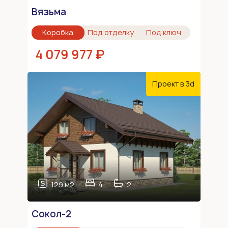
Вязьма
Коробка
Под отделку
Под ключ
4 079 977 ₽
Проект в 3d
129 м2
4
2
Сокол-2