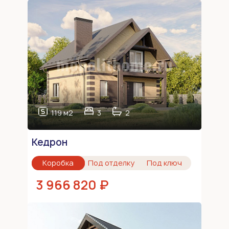
119 м2
3
2
Кедрон
Коробка
Под отделку
Под ключ
3 966 820 ₽