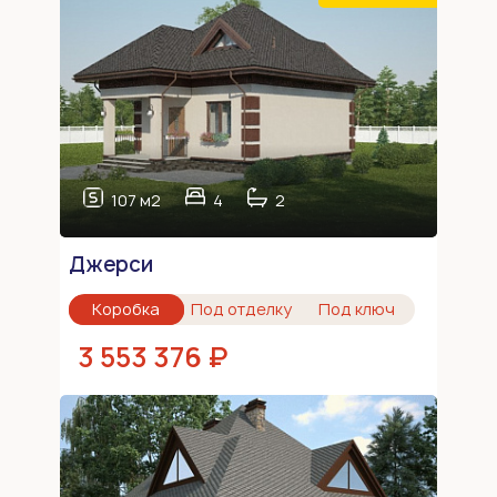
107 м2
4
2
Джерси
Коробка
Под отделку
Под ключ
3 553 376 ₽