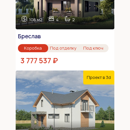
108 м2
4
2
Бреслав
Коробка
Под отделку
Под ключ
3 777 537 ₽
Проект в 3d