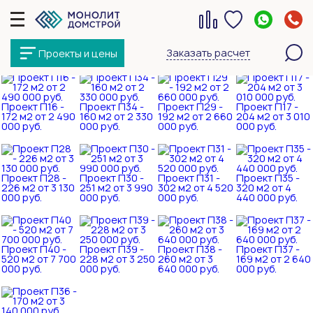
Проект П33 -
Проект П32 -
Проект П11 -
Проект П27 -
107 м2 от 1 530
122 м2 от 1 700
126 м2 от 1 620
157 м2 от 2 290
Заказать расчет
Проекты и цены
000 руб.
000 руб.
000 руб.
000 руб.
Проект П16 -
Проект П34 -
Проект П29 -
Проект П17 -
172 м2 от 2 490
160 м2 от 2 330
192 м2 от 2 660
204 м2 от 3 010
000 руб.
000 руб.
000 руб.
000 руб.
Проект П28 -
Проект П30 -
Проект П31 -
Проект П35 -
226 м2 от 3 130
251 м2 от 3 990
302 м2 от 4 520
320 м2 от 4
000 руб.
000 руб.
000 руб.
440 000 руб.
Проект П40 -
Проект П39 -
Проект П38 -
Проект П37 -
520 м2 от 7 700
228 м2 от 3 250
260 м2 от 3
169 м2 от 2 640
000 руб.
000 руб.
640 000 руб.
000 руб.